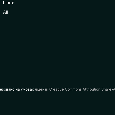
Linux
All
цензовано на умовах
ліцензії Creative Commons Attribution Share-A