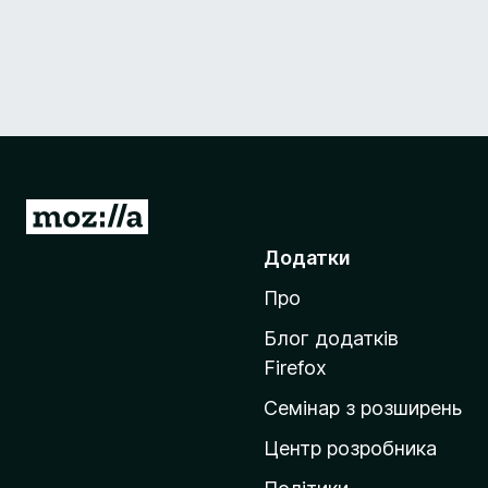
П
е
Додатки
р
Про
е
й
Блог додатків
т
Firefox
и
Семінар з розширень
н
а
Центр розробника
д