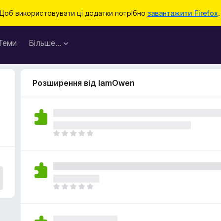
Щоб використовувати ці додатки потрібно
завантажити Firefox
.
Теми
Більше…
Розширення від IamOwen
Щ
е
н
е
м
а
Щ
є
е
о
н
ц
е