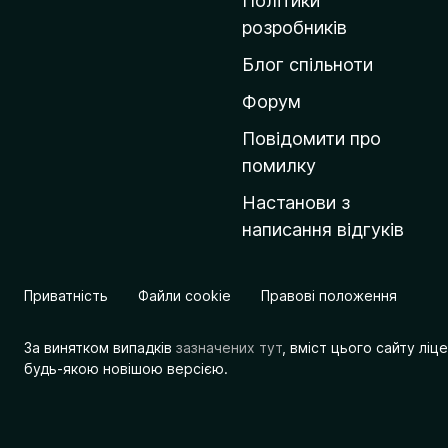
Політики
о
розробників
м
Блог спільноти
і
в
Форум
к
Повідомити про
у
помилку
M
Настанови з
o
написання відгуків
z
i
l
Приватність
Файли cookie
Правові положення
l
a
За винятком випадків
зазначених тут
, вміст цього сайту лі
будь-якою новішою версією.