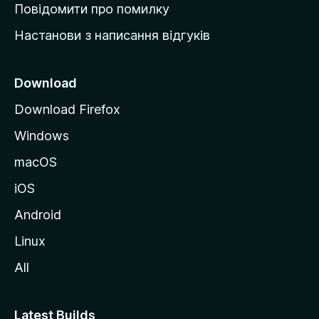
к
Повідомити про помилку
у
Настанови з написання відгуків
M
o
z
Download
i
Download Firefox
l
Windows
l
a
macOS
iOS
Android
Linux
All
Latest Builds