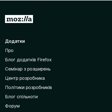
е
і
м
н
а
о
є
П
к
о
е
ц
р
і
н
е
Додатки
о
й
к
Про
т
и
Блог додатків Firefox
н
Семінар з розширень
а
Центр розробника
д
о
Політики розробників
м
Блог спільноти
і
в
Форум