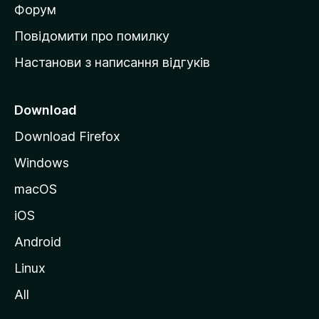
в
Форум
к
Повідомити про помилку
у
Настанови з написання відгуків
M
o
z
Download
i
Download Firefox
l
Windows
l
a
macOS
iOS
Android
Linux
All