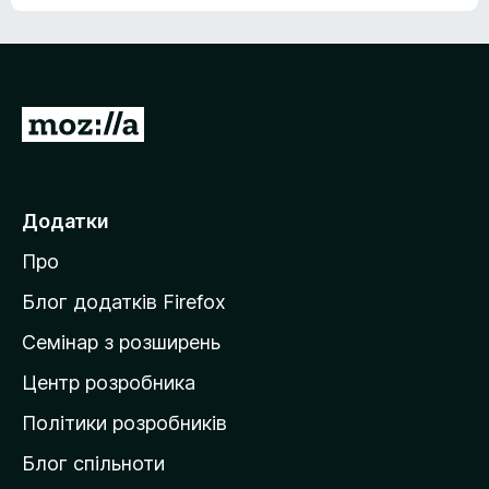
е
о
н
ц
е
і
м
н
а
о
є
П
к
о
е
ц
р
і
н
е
Додатки
о
й
к
Про
т
и
Блог додатків Firefox
н
Семінар з розширень
а
Центр розробника
д
о
Політики розробників
м
Блог спільноти
і