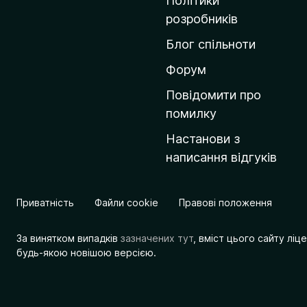
Політики
о
розробників
м
Блог спільноти
і
в
Форум
к
Повідомити про
у
помилку
M
Настанови з
o
написання відгуків
z
i
l
Приватність
Файли cookie
Правові положення
l
a
За винятком випадків
зазначених тут
, вміст цього сайту лі
будь-якою новішою версією.