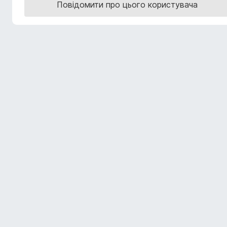
Повідомити про цього користувача
r
e
f
o
x