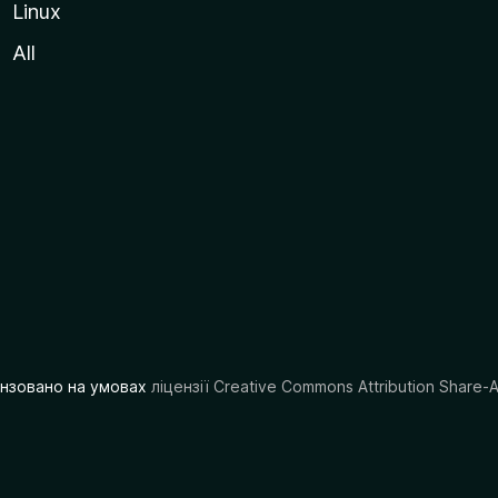
Linux
All
цензовано на умовах
ліцензії Creative Commons Attribution Share-A