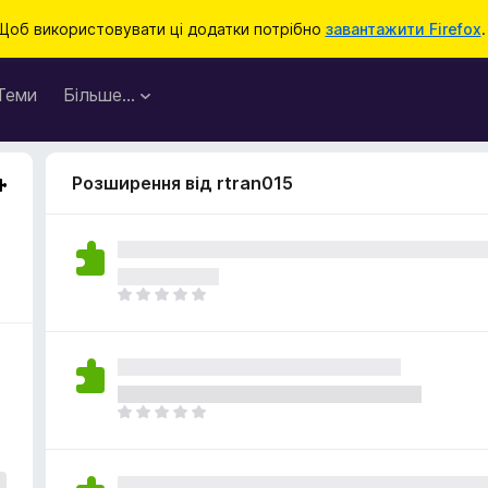
Щоб використовувати ці додатки потрібно
завантажити Firefox
.
Теми
Більше…
Розширення від rtran015
Щ
е
н
е
м
а
Щ
є
е
о
н
ц
е