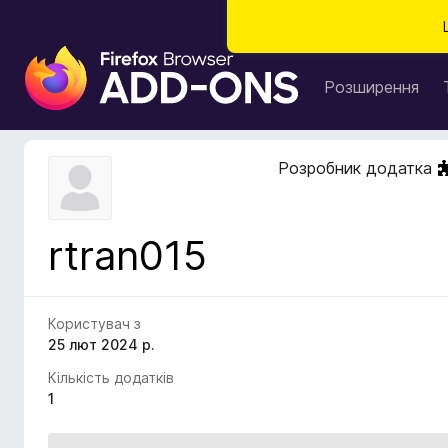
Д
о
Розширення
д
а
т
Розробник додатка
к
и
б
rtran015
р
а
у
з
Користувач з
е
25 лют 2024 р.
р
Кількість додатків
а
1
F
i