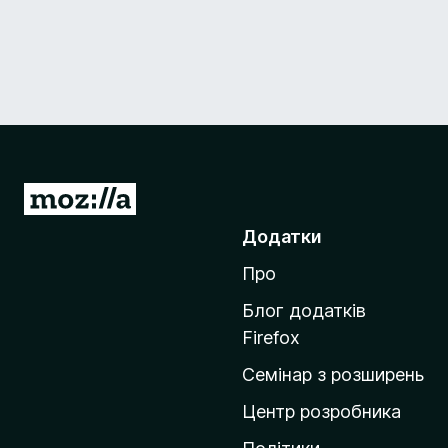
П
е
Додатки
р
Про
е
й
Блог додатків
т
Firefox
и
Семінар з розширень
н
а
Центр розробника
д