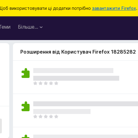
Щоб використовувати ці додатки потрібно
завантажити Firefox
.
Теми
Більше…
Розширення від Користувач Firefox 18285282
Щ
е
н
е
м
а
Щ
є
е
о
н
ц
е