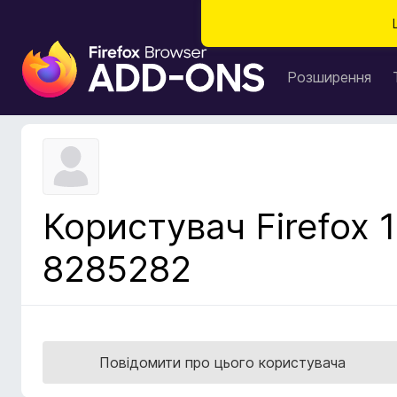
Д
о
Розширення
д
а
т
к
и
б
Користувач Firefox 1
р
а
8285282
у
з
е
р
а
Повідомити про цього користувача
F
i