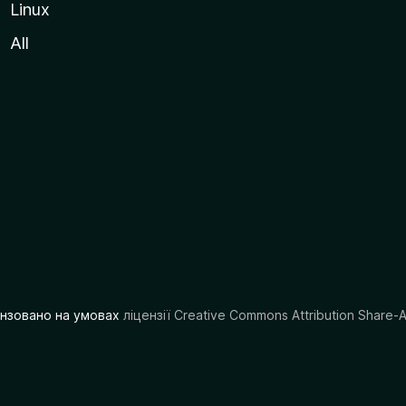
Linux
All
цензовано на умовах
ліцензії Creative Commons Attribution Share-A