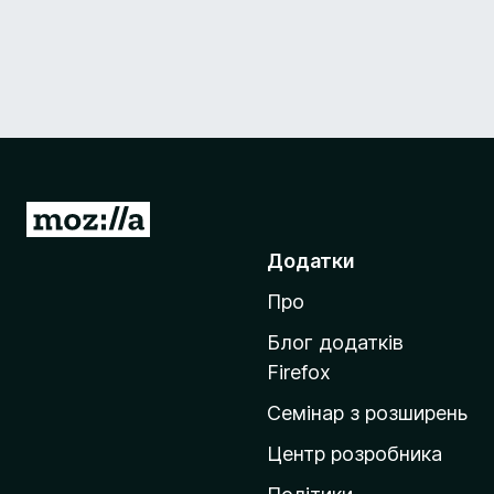
П
е
Додатки
р
Про
е
й
Блог додатків
т
Firefox
и
Семінар з розширень
н
а
Центр розробника
д