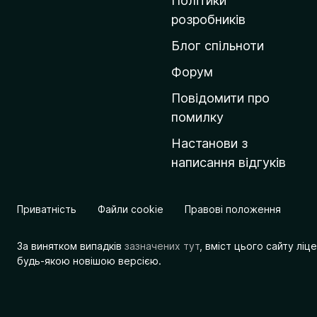
Політики
о
розробників
м
Блог спільноти
і
в
Форум
к
Повідомити про
у
помилку
M
Настанови з
o
написання відгуків
z
i
l
Приватність
Файли cookie
Правові положення
l
a
За винятком випадків
зазначених тут
, вміст цього сайту лі
будь-якою новішою версією.