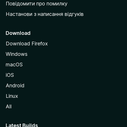
к
Повідомити про помилку
у
Настанови з написання відгуків
M
o
z
Download
i
Download Firefox
l
Windows
l
a
macOS
iOS
Android
Linux
All
Latest Builds