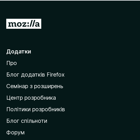
е
і
м
н
а
о
є
П
к
о
е
ц
р
і
н
е
Додатки
о
й
к
Про
т
и
Блог додатків Firefox
н
Семінар з розширень
а
Центр розробника
д
о
Політики розробників
м
Блог спільноти
і
в
Форум