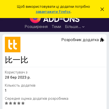
П
Увійти
Щоб використовувати ці додатки потрібно
В
о
завантажити Firefox
.
і
Д
ш
д
о
х
у
и
д
Розширення
Теми
Більше…
к
л
а
и
т
т
Розробник додатка
и
к
ц
е
и
с
б
п
比一比
о
р
в
а
і
щ
Користувач з
у
е
28 бер 2023 р.
з
н
н
е
Кількість додатків
я
р
1
а
Середня оцінка додатків розробника
F
О
i
ц