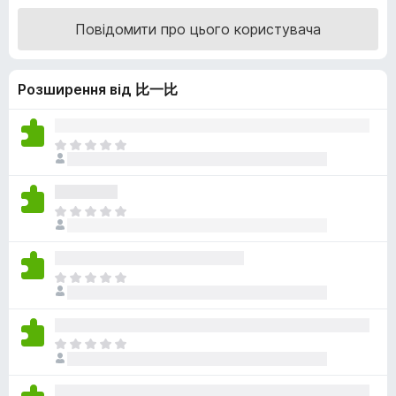
r
і
Повідомити про цього користувача
н
e
к
f
а
o
Розширення від 比一比
5
x
з
5
Щ
е
н
е
Щ
м
е
а
н
є
е
о
Щ
м
ц
е
а
і
н
є
н
е
о
Щ
о
м
ц
е
к
а
і
н
є