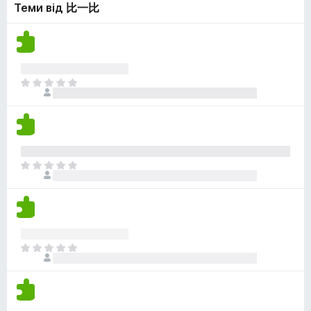
н
Теми від 比一比
е
о
о
м
ц
к
а
і
є
н
о
о
ц
Щ
к
і
е
н
н
о
е
к
м
а
Щ
є
е
о
н
ц
е
і
м
н
а
о
Щ
є
к
е
о
н
ц
е
і
м