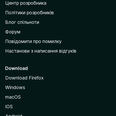
Центр розробника
д
о
Політики розробників
м
Блог спільноти
і
в
Форум
к
Повідомити про помилку
у
Настанови з написання відгуків
M
o
z
Download
i
Download Firefox
l
Windows
l
a
macOS
iOS