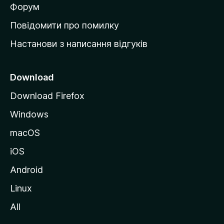
в
Форум
к
Повідомити про помилку
у
Настанови з написання відгуків
M
o
z
Download
i
Download Firefox
l
Windows
l
a
macOS
iOS
Android
Linux
All