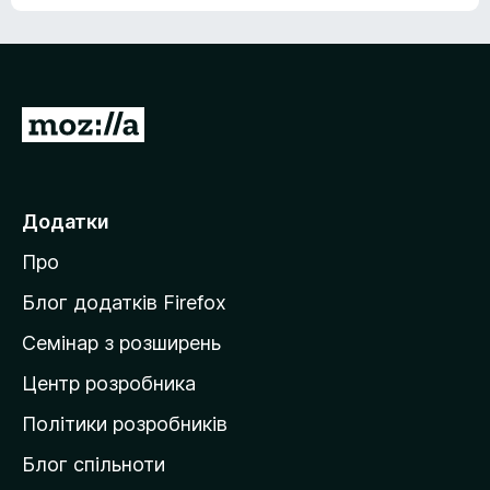
е
о
н
ц
е
і
м
н
а
о
є
П
к
о
е
ц
р
і
н
е
Додатки
о
й
к
Про
т
и
Блог додатків Firefox
н
Семінар з розширень
а
Центр розробника
д
о
Політики розробників
м
Блог спільноти
і