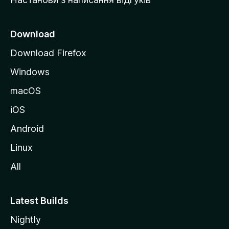
M
o
z
Download
i
Download Firefox
l
Windows
l
a
macOS
iOS
Android
Linux
All
Latest Builds
Nightly