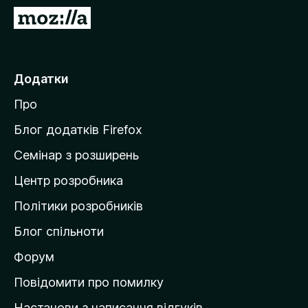
r
П
e
е
f
р
o
е
Додатки
x
й
Про
т
и
Блог додатків Firefox
н
Семінар з розширень
а
Центр розробника
д
о
Політики розробників
м
Блог спільноти
і
в
Форум
к
Повідомити про помилку
у
Настанови з написання відгуків