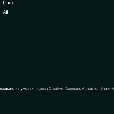
Linux
All
цензовано на умовах
ліцензії Creative Commons Attribution Share-A