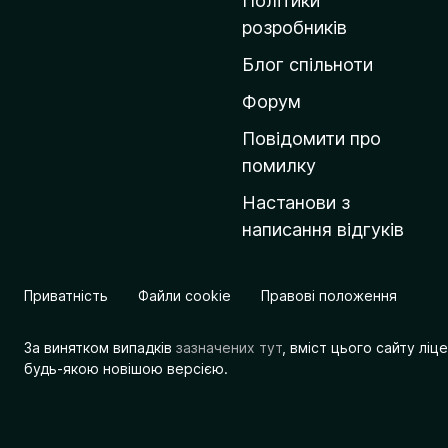
Політики
о
розробників
м
Блог спільноти
і
в
Форум
к
Повідомити про
у
помилку
M
Настанови з
o
написання відгуків
z
i
l
Приватність
Файли cookie
Правові положення
l
a
За винятком випадків
зазначених тут
, вміст цього сайту лі
будь-якою новішою версією.