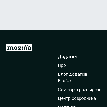
П
е
Додатки
р
Про
е
й
Блог додатків
т
Firefox
и
Семінар з розширень
н
а
Центр розробника
д