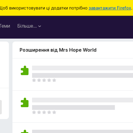
Щоб використовувати ці додатки потрібно
завантажити Firefox
.
Теми
Більше…
Розширення від Mrs Hope World
Щ
е
н
е
м
а
Щ
є
е
о
н
ц
е