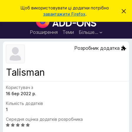
П
Увійти
Щоб використовувати ці додатки потрібно
В
о
завантажити Firefox
.
і
Д
ш
д
о
х
у
и
д
Розширення
Теми
Більше…
к
л
а
и
т
т
Розробник додатка
и
к
ц
е
и
с
б
п
Talisman
о
р
в
а
і
щ
Користувач з
у
е
16 бер 2022 р.
з
н
н
е
Кількість додатків
я
р
1
а
Середня оцінка додатків розробника
F
О
i
ц