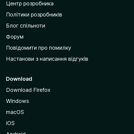
Центр розробника
д
о
Політики розробників
м
Блог спільноти
і
в
Форум
к
Повідомити про помилку
у
Настанови з написання відгуків
M
o
z
Download
i
Download Firefox
l
Windows
l
a
macOS
iOS