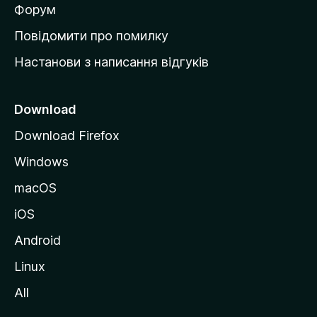
в
Форум
к
Повідомити про помилку
у
Настанови з написання відгуків
M
o
z
Download
i
Download Firefox
l
Windows
l
a
macOS
iOS
Android
Linux
All