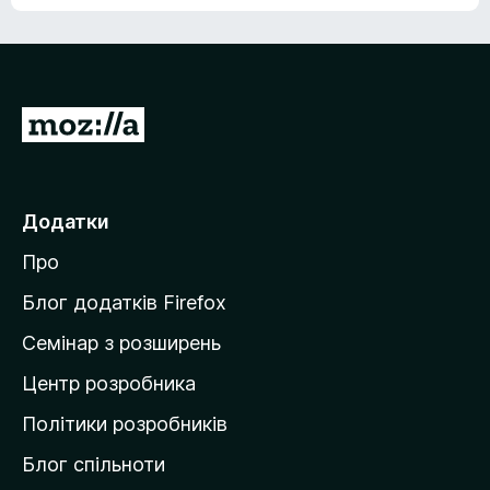
е
о
н
ц
е
і
м
н
а
о
є
П
к
о
е
ц
р
і
н
е
Додатки
о
й
к
Про
т
и
Блог додатків Firefox
н
Семінар з розширень
а
Центр розробника
д
о
Політики розробників
м
Блог спільноти
і