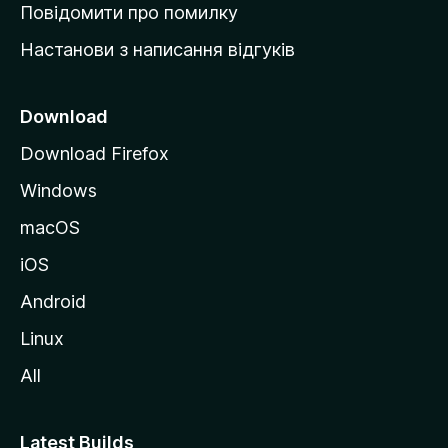
к
Повідомити про помилку
у
Настанови з написання відгуків
M
o
z
Download
i
Download Firefox
l
Windows
l
a
macOS
iOS
Android
Linux
All
Latest Builds