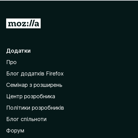
е
і
м
н
а
о
є
П
к
о
е
ц
р
і
н
е
Додатки
о
й
к
Про
т
и
Блог додатків Firefox
н
Семінар з розширень
а
Центр розробника
д
о
Політики розробників
м
Блог спільноти
і
в
Форум