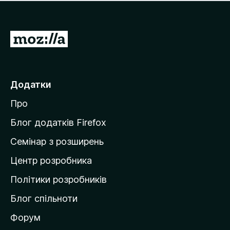
е
і
м
н
а
о
є
П
к
о
е
ц
р
і
н
е
Додатки
о
й
к
Про
т
и
Блог додатків Firefox
н
Семінар з розширень
а
Центр розробника
д
о
Політики розробників
м
Блог спільноти
і
в
Форум