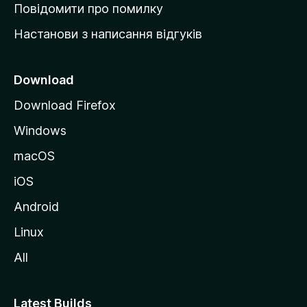
к
Повідомити про помилку
у
Настанови з написання відгуків
M
o
z
Download
i
Download Firefox
l
Windows
l
a
macOS
iOS
Android
Linux
All
Latest Builds