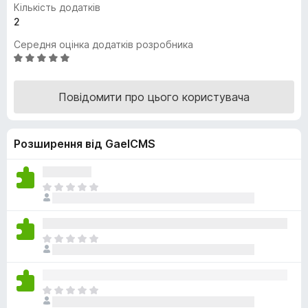
Кількість додатків
r
2
e
Середня оцінка додатків розробника
f
О
o
ц
x
і
Повідомити про цього користувача
н
к
а
Розширення від GaelCMS
5
з
5
Щ
е
н
е
Щ
м
е
а
н
є
е
о
Щ
м
ц
е