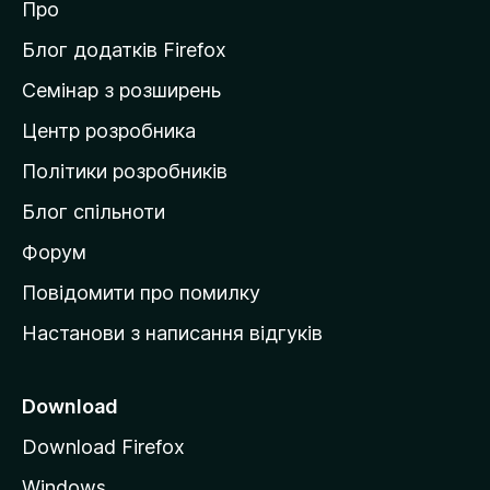
к
Про
т
и
Блог додатків Firefox
н
Семінар з розширень
а
Центр розробника
д
о
Політики розробників
м
Блог спільноти
і
в
Форум
к
Повідомити про помилку
у
Настанови з написання відгуків
M
o
z
Download
i
Download Firefox
l
Windows
l