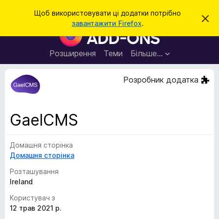
П
Увійти
Щоб використовувати ці додатки потрібно
В
о
завантажити Firefox
.
і
Д
ш
д
о
х
у
и
д
Розширення
Теми
Більше…
к
л
а
и
т
т
Розробник додатка
и
к
ц
е
и
с
б
п
GaelCMS
о
р
в
а
і
щ
Домашня сторінка
у
е
Домашня сторінка
з
н
н
е
Розташування
я
р
Ireland
а
Користувач з
F
12 трав 2021 р.
i