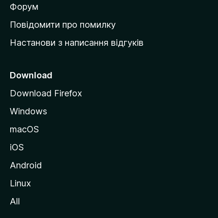
в
Форум
к
Повідомити про помилку
у
Настанови з написання відгуків
M
o
z
Download
i
Download Firefox
l
Windows
l
a
macOS
iOS
Android
Linux
All