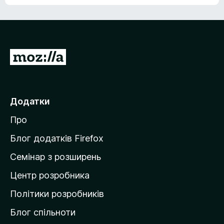
е
о
н
ц
е
і
м
н
а
о
є
П
к
о
е
ц
р
і
н
е
Додатки
о
й
к
Про
т
и
Блог додатків Firefox
н
Семінар з розширень
а
Центр розробника
д
о
Політики розробників
м
Блог спільноти
і