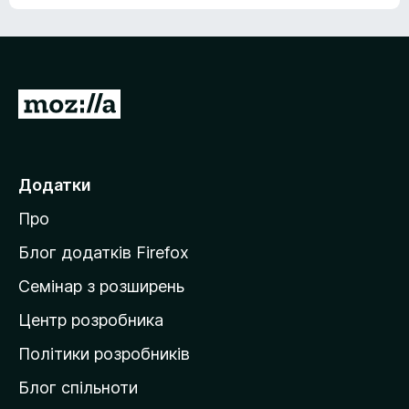
е
о
н
ц
е
і
м
н
а
о
є
П
к
о
е
ц
р
і
н
е
Додатки
о
й
к
Про
т
и
Блог додатків Firefox
н
Семінар з розширень
а
Центр розробника
д
о
Політики розробників
м
Блог спільноти
і