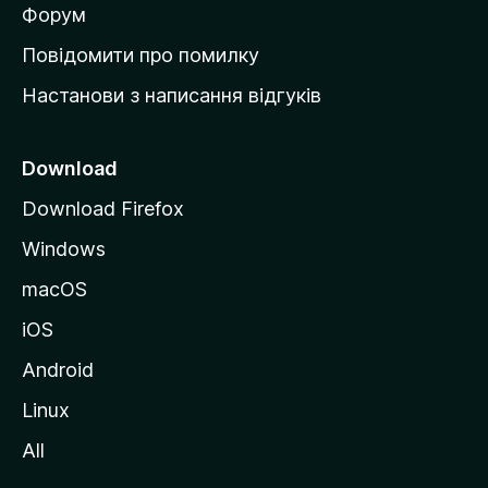
в
Форум
к
Повідомити про помилку
у
Настанови з написання відгуків
M
o
z
Download
i
Download Firefox
l
Windows
l
a
macOS
iOS
Android
Linux
All