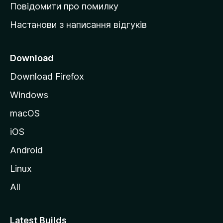
к
Повідомити про помилку
у
Настанови з написання відгуків
M
o
z
Download
i
Download Firefox
l
Windows
l
a
macOS
iOS
Android
Linux
All
Latest Builds