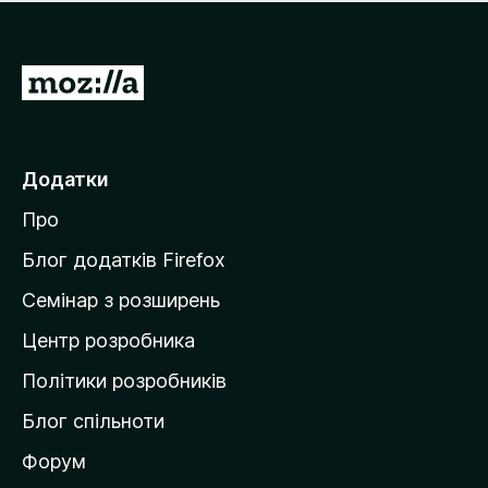
е
і
м
н
а
о
є
П
к
о
е
ц
р
і
н
е
Додатки
о
й
к
Про
т
и
Блог додатків Firefox
н
Семінар з розширень
а
Центр розробника
д
о
Політики розробників
м
Блог спільноти
і
в
Форум