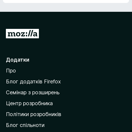
е
о
н
ц
е
і
м
н
а
о
є
П
к
о
е
ц
р
і
н
е
Додатки
о
й
к
Про
т
и
Блог додатків Firefox
н
Семінар з розширень
а
Центр розробника
д
о
Політики розробників
м
Блог спільноти
і