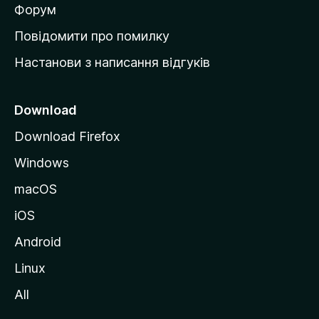
в
Форум
к
Повідомити про помилку
у
Настанови з написання відгуків
M
o
z
Download
i
Download Firefox
l
Windows
l
a
macOS
iOS
Android
Linux
All