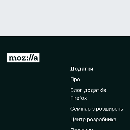
П
е
Додатки
р
Про
е
й
Блог додатків
т
Firefox
и
Семінар з розширень
н
а
Центр розробника
д