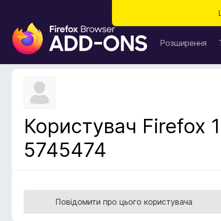
Д
о
Розширення
д
а
т
к
и
б
Користувач Firefox 1
р
а
5745474
у
з
е
р
а
Повідомити про цього користувача
F
i