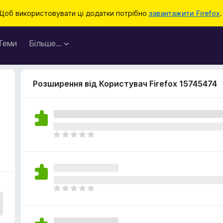
Щоб використовувати ці додатки потрібно
завантажити Firefox
.
Теми
Більше…
Розширення від Користувач Firefox 15745474
Щ
е
н
е
м
а
Щ
є
е
о
н
ц
е