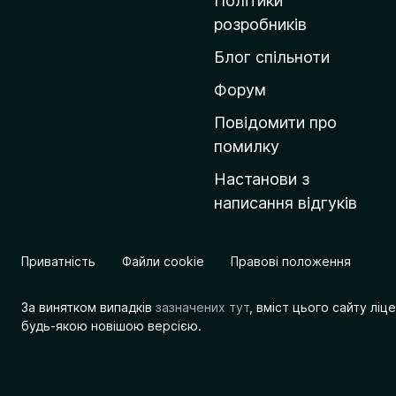
Політики
о
розробників
м
Блог спільноти
і
в
Форум
к
Повідомити про
у
помилку
M
Настанови з
o
написання відгуків
z
i
l
Приватність
Файли cookie
Правові положення
l
a
За винятком випадків
зазначених тут
, вміст цього сайту лі
будь-якою новішою версією.