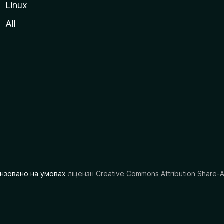
Linux
All
цензовано на умовах
ліцензії Creative Commons Attribution Share-A