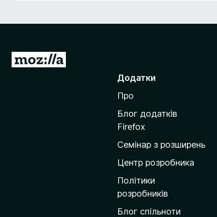
r
e
f
o
x
П
е
Додатки
р
Про
е
й
Блог додатків
т
Firefox
и
Семінар з розширень
н
а
Центр розробника
д
Політики
о
розробників
м
Блог спільноти
і