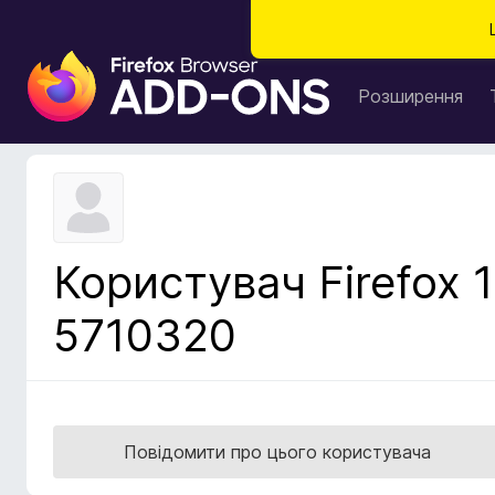
Д
о
Розширення
д
а
т
к
и
б
Користувач Firefox 1
р
а
5710320
у
з
е
р
а
Повідомити про цього користувача
F
i