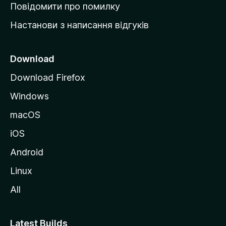
к
Повідомити про помилку
у
Настанови з написання відгуків
M
o
z
Download
i
Download Firefox
l
Windows
l
a
macOS
iOS
Android
Linux
All
Latest Builds