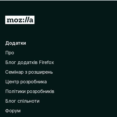
е
і
м
н
а
о
є
П
к
о
е
ц
р
і
н
е
Додатки
о
й
к
Про
т
и
Блог додатків Firefox
н
Семінар з розширень
а
Центр розробника
д
о
Політики розробників
м
Блог спільноти
і
в
Форум