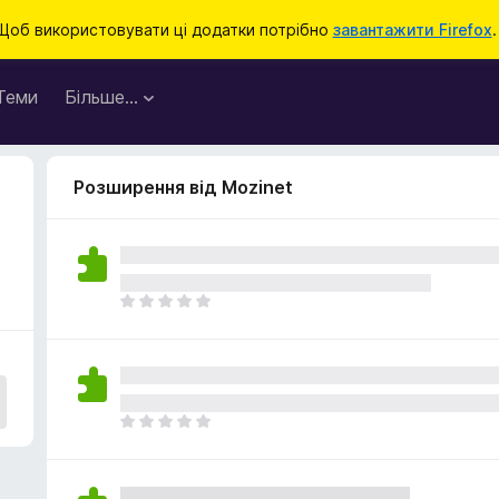
Щоб використовувати ці додатки потрібно
завантажити Firefox
.
Теми
Більше…
Розширення від Mozinet
Щ
е
н
е
м
а
Щ
є
е
о
н
ц
е