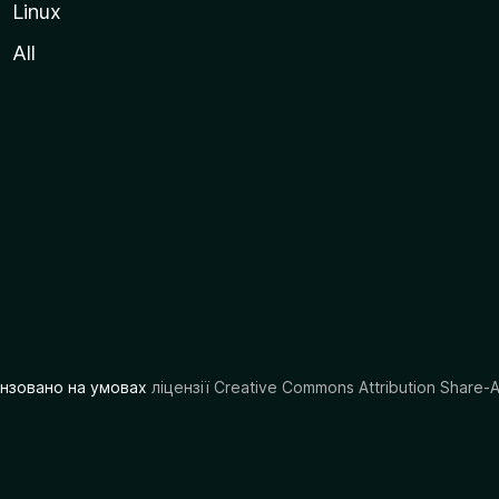
Linux
All
цензовано на умовах
ліцензії Creative Commons Attribution Share-A