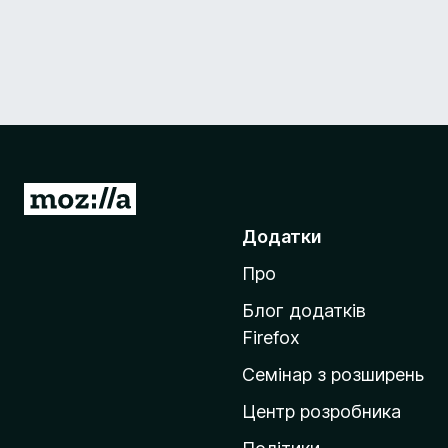
П
е
Додатки
р
Про
е
й
Блог додатків
т
Firefox
и
Семінар з розширень
н
а
Центр розробника
д