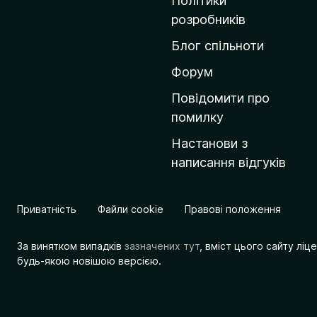
Політики
о
розробників
м
Блог спільноти
і
в
Форум
к
Повідомити про
у
помилку
M
Настанови з
o
написання відгуків
z
i
l
Приватність
Файли cookie
Правові положення
l
a
За винятком випадків
зазначених тут
, вміст цього сайту лі
будь-якою новішою версією.