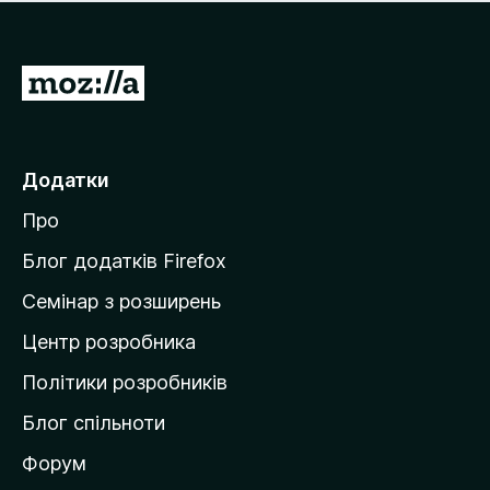
е
і
м
н
а
о
є
П
к
о
е
ц
р
і
н
е
Додатки
о
й
к
Про
т
и
Блог додатків Firefox
н
Семінар з розширень
а
Центр розробника
д
о
Політики розробників
м
Блог спільноти
і
в
Форум