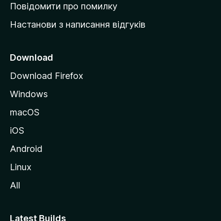
к
Повідомити про помилку
у
Настанови з написання відгуків
M
o
z
Download
i
Download Firefox
l
Windows
l
a
macOS
iOS
Android
Linux
All
Latest Builds