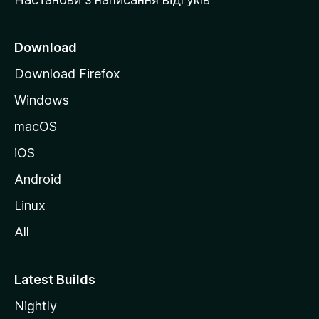
M
o
z
Download
i
Download Firefox
l
Windows
l
a
macOS
iOS
Android
Linux
All
Latest Builds
Nightly