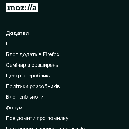
r
П
e
е
f
р
o
е
Додатки
x
й
Про
т
и
Блог додатків Firefox
н
Семінар з розширень
а
Центр розробника
д
о
Політики розробників
м
Блог спільноти
і
в
Форум
к
Повідомити про помилку
у
Настанови з написання відгуків