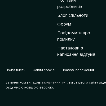
Політики
о
розробників
м
Блог спільноти
і
в
Форум
к
Повідомити про
у
помилку
M
Настанови з
o
написання відгуків
z
i
l
Приватність
Файли cookie
Правові положення
l
a
За винятком випадків
зазначених тут
, вміст цього сайту лі
будь-якою новішою версією.