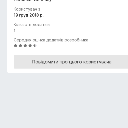
r
Користувач з
e
19 груд 2018 р.
f
Кількість додатків
o
1
x
Середня оцінка додатків розробника
О
ц
і
Повідомити про цього користувача
н
к
а
4
,
5
з
5