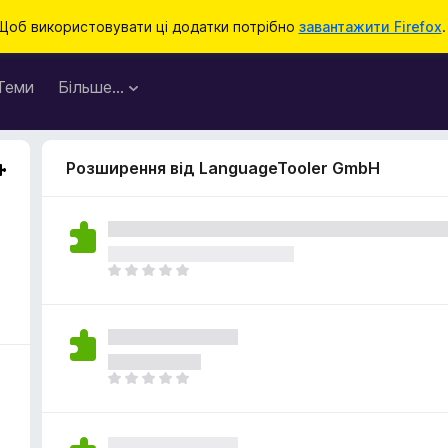
Щоб використовувати ці додатки потрібно
завантажити Firefox
.
Теми
Більше…
Розширення від LanguageTooler GmbH
b
Щ
е
н
е
м
а
Щ
є
е
о
н
ц
е