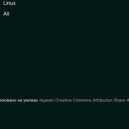
Linux
All
цензовано на умовах
ліцензії Creative Commons Attribution Share-A