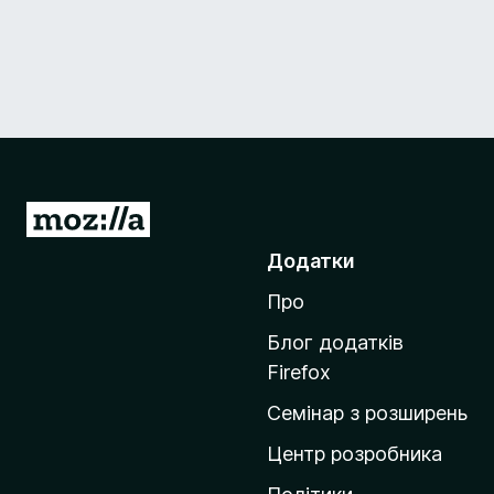
П
е
Додатки
р
Про
е
й
Блог додатків
т
Firefox
и
Семінар з розширень
н
а
Центр розробника
д