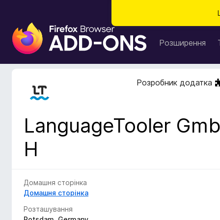
Д
о
Розширення
д
а
т
Розробник додатка
к
и
б
LanguageTooler Gm
р
а
H
у
з
е
р
Домашня сторінка
а
Домашня сторінка
F
Розташування
i
Potsdam, Germany