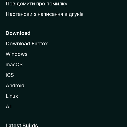
к
Повідомити про помилку
у
Настанови з написання відгуків
M
o
z
Download
i
Download Firefox
l
Windows
l
a
macOS
iOS
Android
Linux
All
Latest Builds