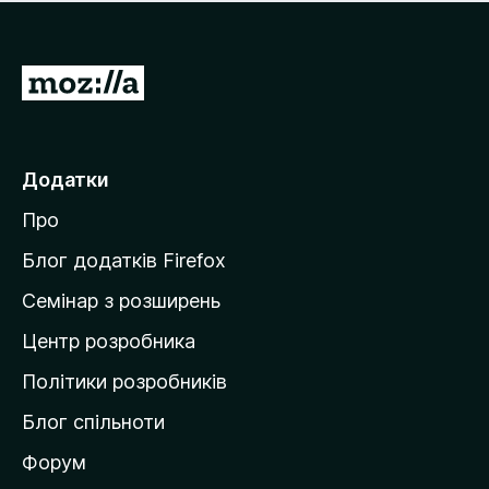
е
і
м
н
а
о
є
П
к
о
е
ц
р
і
н
е
Додатки
о
й
к
Про
т
и
Блог додатків Firefox
н
Семінар з розширень
а
Центр розробника
д
о
Політики розробників
м
Блог спільноти
і
в
Форум