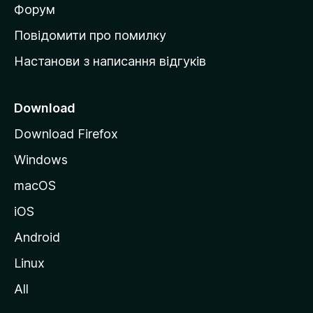
в
Форум
к
Повідомити про помилку
у
Настанови з написання відгуків
M
o
z
Download
i
Download Firefox
l
Windows
l
a
macOS
iOS
Android
Linux
All