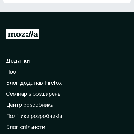
е
о
н
ц
е
і
м
н
а
о
є
П
к
о
е
ц
р
і
н
е
Додатки
о
й
к
Про
т
и
Блог додатків Firefox
н
Семінар з розширень
а
Центр розробника
д
о
Політики розробників
м
Блог спільноти
і