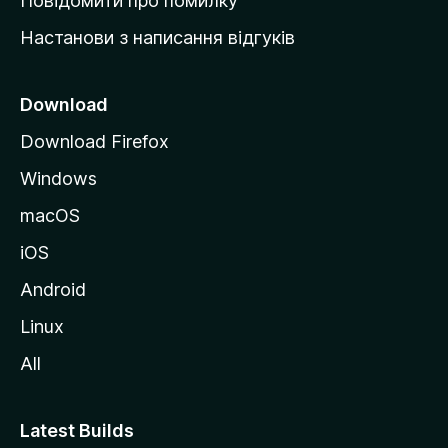
Повідомити про помилку
у
Настанови з написання відгуків
M
o
z
Download
i
Download Firefox
l
Windows
l
a
macOS
iOS
Android
Linux
All
Latest Builds