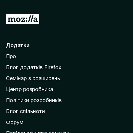
r
e
П
f
е
o
р
x
е
Додатки
й
Про
т
и
Блог додатків Firefox
н
Семінар з розширень
а
Центр розробника
д
о
Політики розробників
м
Блог спільноти
і
в
Форум
к