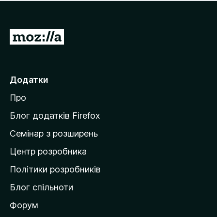
е
і
м
н
а
о
є
П
к
о
е
ц
р
і
н
е
Додатки
о
й
к
Про
т
и
Блог додатків Firefox
н
Семінар з розширень
а
Центр розробника
д
о
Політики розробників
м
Блог спільноти
і
в
Форум