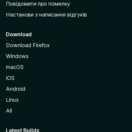
к
Повідомити про помилку
у
Настанови з написання відгуків
M
o
z
Download
i
Download Firefox
l
Windows
l
a
macOS
iOS
Android
Linux
All
Latest Builds