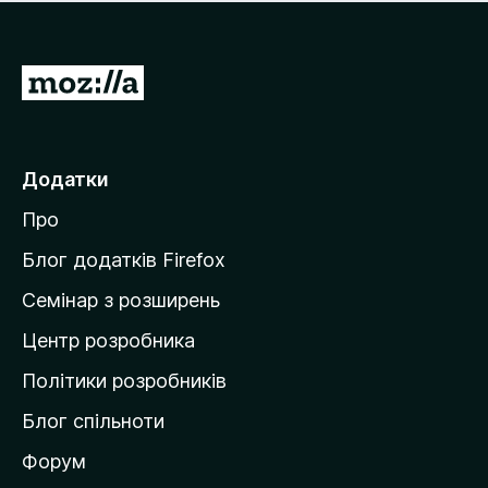
е
і
м
н
а
о
є
П
к
о
е
ц
р
і
н
е
Додатки
о
й
к
Про
т
и
Блог додатків Firefox
н
Семінар з розширень
а
Центр розробника
д
о
Політики розробників
м
Блог спільноти
і
в
Форум