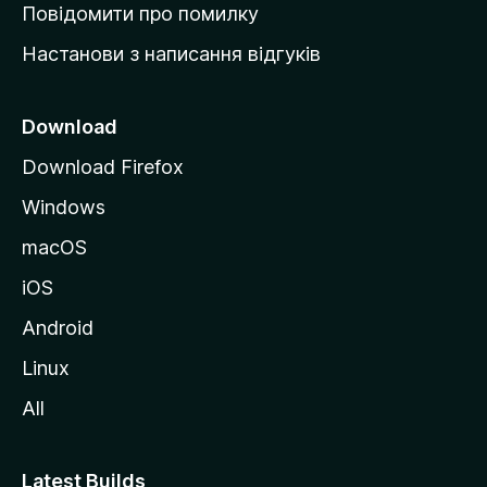
к
Повідомити про помилку
у
Настанови з написання відгуків
M
o
z
Download
i
Download Firefox
l
Windows
l
a
macOS
iOS
Android
Linux
All
Latest Builds