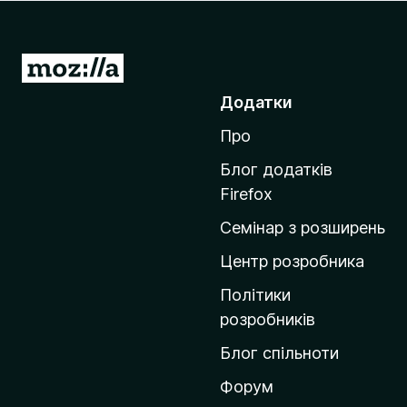
r
e
f
П
o
е
Додатки
x
р
Про
е
й
Блог додатків
т
Firefox
и
Семінар з розширень
н
а
Центр розробника
д
Політики
о
розробників
м
Блог спільноти
і
в
Форум