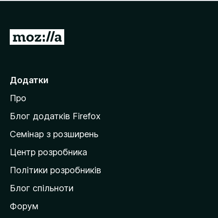
е
і
м
н
а
о
є
П
к
о
е
ц
р
і
н
е
Додатки
о
й
к
Про
т
и
Блог додатків Firefox
н
Семінар з розширень
а
Центр розробника
д
о
Політики розробників
м
Блог спільноти
і
в
Форум