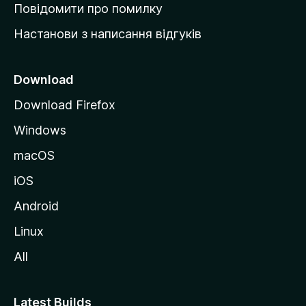
к
Повідомити про помилку
у
Настанови з написання відгуків
M
o
z
Download
i
Download Firefox
l
Windows
l
a
macOS
iOS
Android
Linux
All
Latest Builds