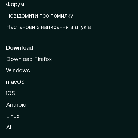
в
Форум
к
Повідомити про помилку
у
Настанови з написання відгуків
M
o
z
Download
i
Download Firefox
l
Windows
l
a
macOS
iOS
Android
Linux
All