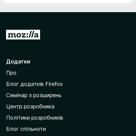
е
о
н
ц
е
і
м
н
а
о
є
П
к
о
е
ц
р
і
н
е
Додатки
о
й
к
Про
т
и
Блог додатків Firefox
н
Семінар з розширень
а
Центр розробника
д
о
Політики розробників
м
Блог спільноти
і