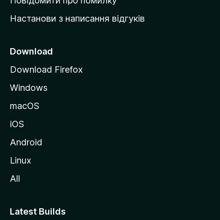
Повідомити про помилку
у
Настанови з написання відгуків
M
o
z
Download
i
Download Firefox
l
Windows
l
a
macOS
iOS
Android
Linux
All
Latest Builds