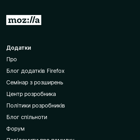
r
e
П
f
е
o
р
x
е
Додатки
й
Про
т
и
Блог додатків Firefox
н
Семінар з розширень
а
Центр розробника
д
о
Політики розробників
м
Блог спільноти
і
в
Форум
к