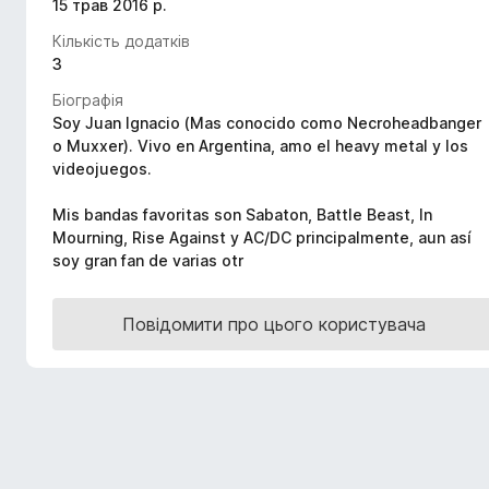
15 трав 2016 р.
r
Кількість додатків
e
3
f
o
Біографія
x
Soy Juan Ignacio (Mas conocido como Necroheadbanger
o Muxxer). Vivo en Argentina, amo el heavy metal y los
videojuegos.
Mis bandas favoritas son Sabaton, Battle Beast, In
Mourning, Rise Against y AC/DC principalmente, aun así
soy gran fan de varias otr
Повідомити про цього користувача