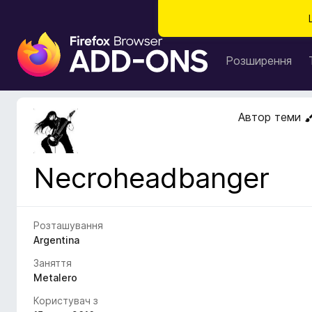
Д
о
Розширення
д
а
т
Автор теми
к
и
б
Necroheadbanger
р
а
у
з
Розташування
е
Argentina
р
Заняття
а
Metalero
F
Користувач з
i