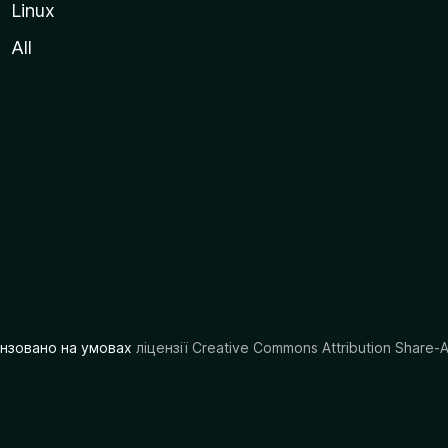
Linux
All
цензовано на умовах
ліцензії Creative Commons Attribution Share-A