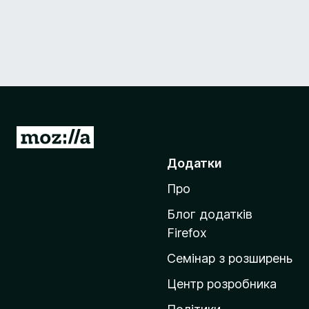
П
е
Додатки
р
Про
е
й
Блог додатків
т
Firefox
и
Семінар з розширень
н
а
Центр розробника
д