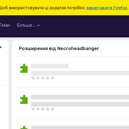
Щоб використовувати ці додатки потрібно
завантажити Firefox
.
Теми
Більше…
Розширення від Necroheadbanger
Щ
е
н
е
м
а
Щ
є
е
о
н
ц
е