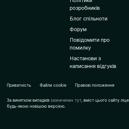
Політики
о
розробників
м
Блог спільноти
і
в
Форум
к
Повідомити про
у
помилку
M
Настанови з
o
написання відгуків
z
i
l
Приватність
Файли cookie
Правові положення
l
a
За винятком випадків
зазначених тут
, вміст цього сайту лі
будь-якою новішою версією.