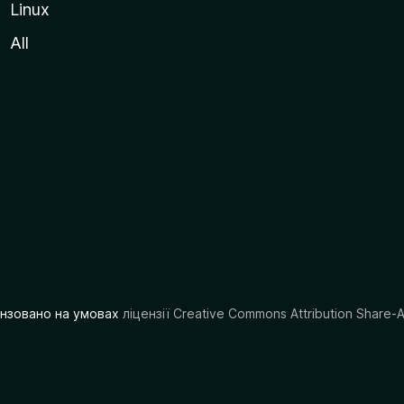
Linux
All
цензовано на умовах
ліцензії Creative Commons Attribution Share-A