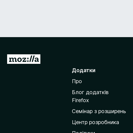
П
е
Додатки
р
Про
е
й
Блог додатків
т
Firefox
и
Семінар з розширень
н
а
Центр розробника
д