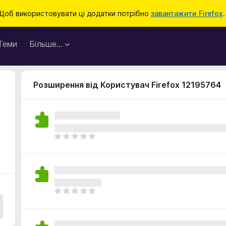
Щоб використовувати ці додатки потрібно
завантажити Firefox
.
Теми
Більше…
Розширення від Користувач Firefox 12195764
Щ
е
н
е
м
а
Щ
є
е
о
н
ц
е