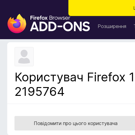
Д
о
Розширення
д
а
т
к
и
б
Користувач Firefox 1
р
а
2195764
у
з
е
р
а
Повідомити про цього користувача
F
i