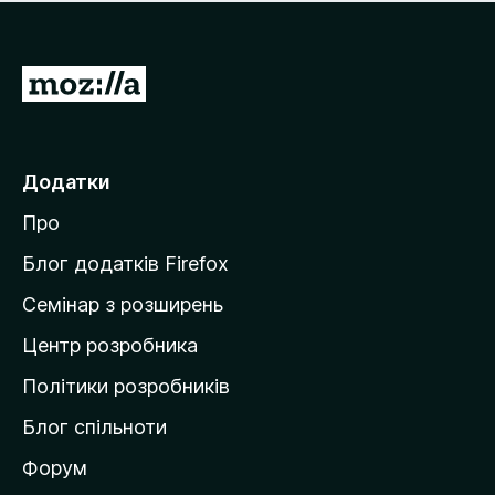
е
і
м
н
а
о
є
П
к
о
е
ц
р
і
н
е
Додатки
о
й
к
Про
т
и
Блог додатків Firefox
н
Семінар з розширень
а
Центр розробника
д
о
Політики розробників
м
Блог спільноти
і
в
Форум