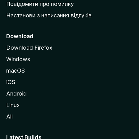
к
Повідомити про помилку
у
Настанови з написання відгуків
M
o
z
Download
i
Download Firefox
l
Windows
l
a
macOS
iOS
Android
Linux
All
Latest Builds