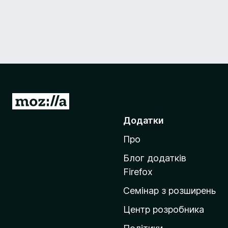
П
е
Додатки
р
Про
е
й
Блог додатків
т
Firefox
и
Семінар з розширень
н
а
Центр розробника
д