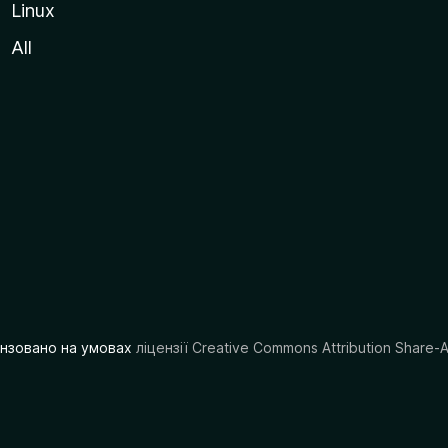
Linux
All
цензовано на умовах
ліцензії Creative Commons Attribution Share-A