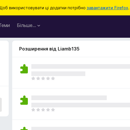
Щоб використовувати ці додатки потрібно
завантажити Firefox
.
Теми
Більше…
Розширення від Liamb135
Щ
е
н
е
м
а
Щ
є
е
о
н
ц
е