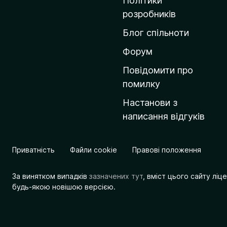
Політики
о
розробників
м
Блог спільноти
і
в
Форум
к
Повідомити про
у
помилку
M
Настанови з
o
написання відгуків
z
i
l
Приватність
Файли cookie
Правові положення
l
a
За винятком випадків
зазначених тут
, вміст цього сайту лі
будь-якою новішою версією.