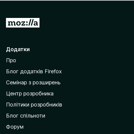
е
і
м
н
а
о
є
П
к
о
е
ц
р
і
н
е
Додатки
о
й
к
Про
т
и
Блог додатків Firefox
н
Семінар з розширень
а
Центр розробника
д
о
Політики розробників
м
Блог спільноти
і
в
Форум