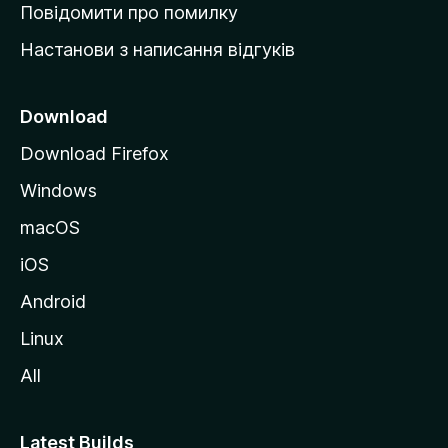
к
Повідомити про помилку
у
Настанови з написання відгуків
M
o
z
Download
i
Download Firefox
l
Windows
l
a
macOS
iOS
Android
Linux
All
Latest Builds