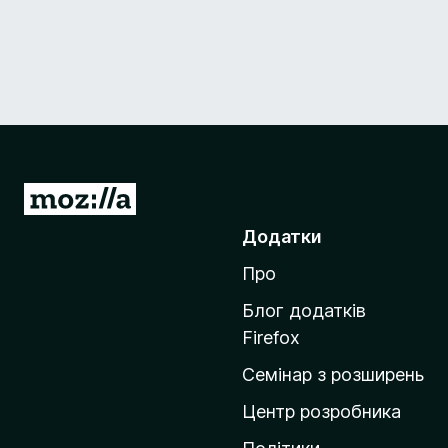
П
е
Додатки
р
Про
е
й
Блог додатків
т
Firefox
и
Семінар з розширень
н
а
Центр розробника
д