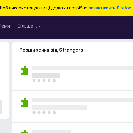
Щоб використовувати ці додатки потрібно
завантажити Firefox
.
Теми
Більше…
Розширення від Strangers
Щ
е
н
е
м
а
Щ
є
е
о
н
ц
е