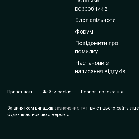
Політики
о
розробників
м
Блог спільноти
і
в
Форум
к
Повідомити про
у
помилку
M
Настанови з
o
написання відгуків
z
i
l
Приватність
Файли cookie
Правові положення
l
a
За винятком випадків
зазначених тут
, вміст цього сайту лі
будь-якою новішою версією.