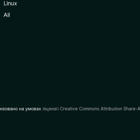
Linux
All
цензовано на умовах
ліцензії Creative Commons Attribution Share-A