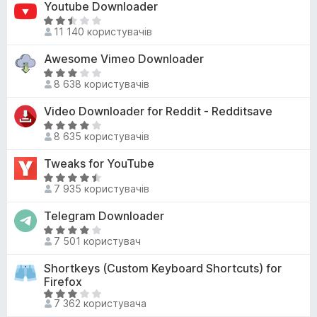
Youtube Downloader
4
5
н
,
О
к
11 140 користувачів
3
ц
а
з
і
Awesome Vimeo Downloader
2
5
н
,
О
к
8 638 користувачів
8
ц
а
з
і
Video Downloader for Reddit - Redditsave
2
5
н
,
О
к
8 635 користувачів
3
ц
а
з
і
Tweaks for YouTube
3
5
н
,
О
к
7 935 користувачів
2
ц
а
з
і
Telegram Downloader
4
5
н
з
О
к
7 501 користувач
5
ц
а
і
Shortkeys (Custom Keyboard Shortcuts) for
4
н
Firefox
,
к
О
6
7 362 користувача
а
ц
з