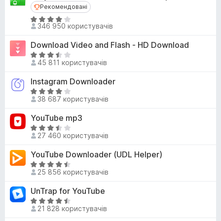
н
Рекомендовані
Рекомендовані
r
к
e
О
а
346 950 користувачів
ц
f
4
і
o
,
Download Video and Flash - HD Download
н
3
x
О
к
45 811 користувачів
з
ц
а
5
і
Instagram Downloader
4
н
О
,
к
38 687 користувачів
ц
1
а
і
з
YouTube mp3
3
н
5
,
О
к
27 460 користувачів
7
ц
а
з
і
YouTube Downloader (UDL Helper)
4
5
н
з
О
к
25 856 користувачів
5
ц
а
і
UnTrap for YouTube
3
н
,
О
к
21 828 користувачів
4
ц
а