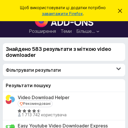
П
Увійти
Щоб використовувати ці додатки потрібно
В
о
завантажити Firefox
.
і
Д
ш
д
о
х
у
и
д
Розширення
Теми
Більше…
к
л
а
и
т
т
и
Знайдено 583 результати з міткою video
к
ц
downloader
е
и
с
б
п
Фільтрувати результати
о
р
в
а
і
щ
у
Результати пошуку
е
з
н
Video Download Helper
н
е
я
Рекомендовані
Рекомендовані
р
О
а
1 713 742 користувача
ц
F
і
Easy Youtube Video Downloader Express
i