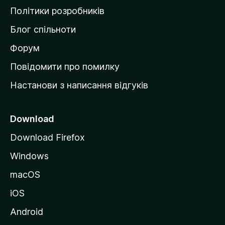
о
Політики розробників
м
Блог спільноти
і
в
Форум
к
Повідомити про помилку
у
Настанови з написання відгуків
M
o
z
Download
i
Download Firefox
l
Windows
l
a
macOS
iOS
Android