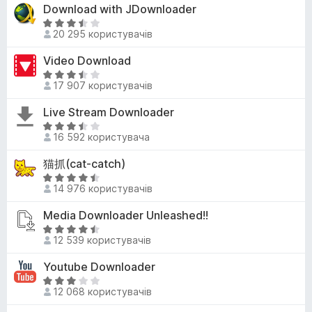
з
і
Download with JDownloader
4
5
н
,
О
к
20 295 користувачів
6
ц
а
з
і
Video Download
4
5
н
,
О
к
17 907 користувачів
3
ц
а
з
і
Live Stream Downloader
3
5
н
,
О
к
16 592 користувача
7
ц
а
з
і
猫抓(cat-catch)
3
5
н
,
О
к
14 976 користувачів
6
ц
а
з
і
Media Downloader Unleashed!!
3
5
н
,
О
к
12 539 користувачів
7
ц
а
з
і
Youtube Downloader
4
5
н
,
О
к
12 068 користувачів
6
ц
а
з
і