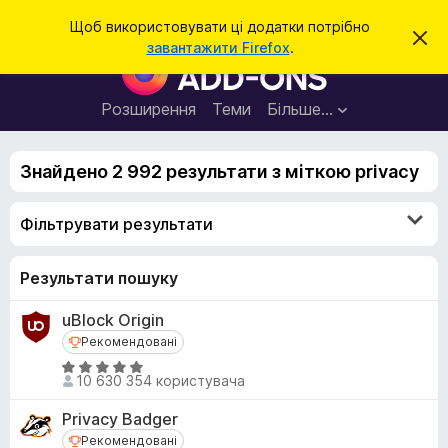
П
Увійти
Щоб використовувати ці додатки потрібно
В
о
завантажити Firefox
.
і
Д
ш
д
о
х
у
и
д
Розширення
Теми
Більше…
к
л
а
и
т
т
и
Знайдено 2 992 результати з міткою privacy
к
ц
е
и
с
Фільтрувати результати
б
п
о
р
в
а
Результати пошуку
і
щ
у
е
uBlock Origin
з
н
н
Рекомендовані
Рекомендовані
е
я
р
О
10 630 354 користувача
ц
а
і
F
Privacy Badger
н
i
Рекомендовані
Рекомендовані