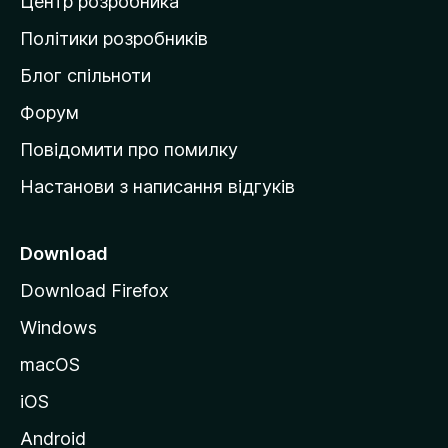
Центр розробника
д
о
Політики розробників
м
Блог спільноти
і
в
Форум
к
Повідомити про помилку
у
Настанови з написання відгуків
M
o
z
Download
i
Download Firefox
l
Windows
l
a
macOS
iOS
Android