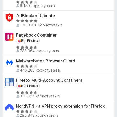
з
О
а
6 150 користувачів
5
ц
4
і
,
AdBlocker Ultimate
н
6
О
к
1 059 016 користувачів
з
ц
а
5
і
Facebook Container
4
н
Від Firefox
Від Firefox
,
к
1
О
а
738 964 користувача
з
ц
4
5
і
,
Malwarebytes Browser Guard
н
8
О
к
446 260 користувачів
з
ц
а
5
і
Firefox Multi-Account Containers
4
н
Від Firefox
Від Firefox
,
к
5
О
а
398 927 користувачів
з
ц
4
5
і
,
NordVPN - a VPN proxy extension for Firefox
н
2
О
к
295 843 користувача
з