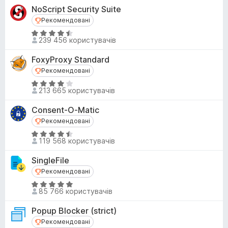
і
,
NoScript Security Suite
н
4
Рекомендовані
Рекомендовані
к
з
О
а
239 456 користувачів
5
ц
4
і
,
FoxyProxy Standard
н
8
Рекомендовані
Рекомендовані
к
з
О
а
213 665 користувачів
5
ц
4
і
,
Consent-O-Matic
н
4
Рекомендовані
Рекомендовані
к
з
О
а
119 568 користувачів
5
ц
4
і
з
SingleFile
н
5
Рекомендовані
Рекомендовані
к
О
а
85 766 користувачів
ц
4
і
,
Popup Blocker (strict)
н
4
Рекомендовані
Рекомендовані