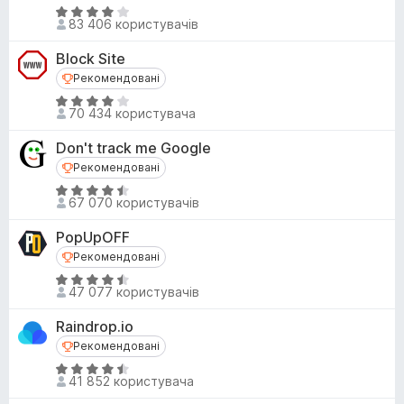
к
з
О
а
83 406 користувачів
5
ц
4
і
,
Block Site
н
8
Рекомендовані
Рекомендовані
к
з
О
а
70 434 користувача
5
ц
4
і
,
Don't track me Google
н
2
Рекомендовані
Рекомендовані
к
з
О
а
67 070 користувачів
5
ц
3
і
,
PopUpOFF
н
9
Рекомендовані
Рекомендовані
к
з
О
а
47 077 користувачів
5
ц
4
і
,
Raindrop.io
н
6
Рекомендовані
Рекомендовані
к
з
О
а
41 852 користувача
5
ц
4