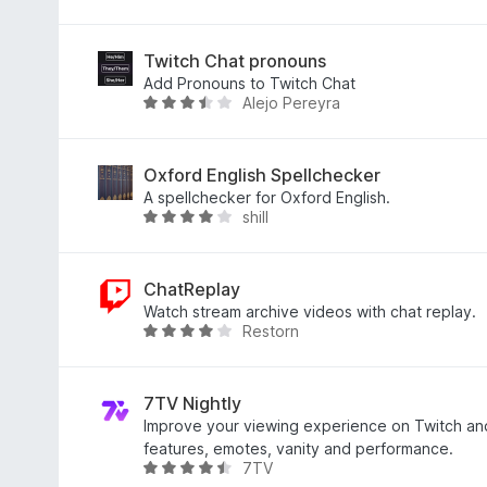
4
ц
,
і
3
н
Twitch Chat pronouns
з
к
Add Pronouns to Twitch Chat
Alejo Pereyra
5
а
О
4
ц
,
і
1
н
Oxford English Spellchecker
з
к
A spellchecker for Oxford English.
shill
5
а
О
3
ц
,
і
4
н
ChatReplay
з
к
Watch stream archive videos with chat replay.
Restorn
5
а
О
4
ц
,
і
2
н
7TV Nightly
з
к
Improve your viewing experience on Twitch a
5
а
features, emotes, vanity and performance.
7TV
3
О