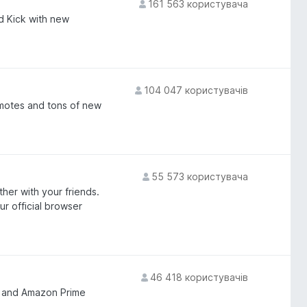
161 563 користувача
d Kick with new
104 047 користувачів
motes and tons of new
55 573 користувача
er with your friends.
r official browser
46 418 користувачів
O, and Amazon Prime