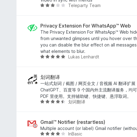
Teleparty Team
4
О
,
ц
1
і
з
н
Privacy Extension For WhatsApp™ Web
5
к
The Privacy Extension For WhatsApp™ Web hid
а
from unwanted glimpses until you hover over th
3
you can disable the blur effect on all message
,
what elements to blur.
Lukas Lenhardt
1
О
з
ц
5
і
н
划词翻译
к
一站式划词 / 截图 / 网页全文 / 音视频 AI 翻译扩
а
ChatGPT、百度等 9 个国内外主流翻译服务，
4
PDF 里使用。支持辅助键、快捷键、悬浮取词。
划词翻译
,
О
8
ц
з
і
5
н
Gmail™ Notifier (restartless)
к
Multiple account (or label) Gmail notifier (with
InBasic
а
О