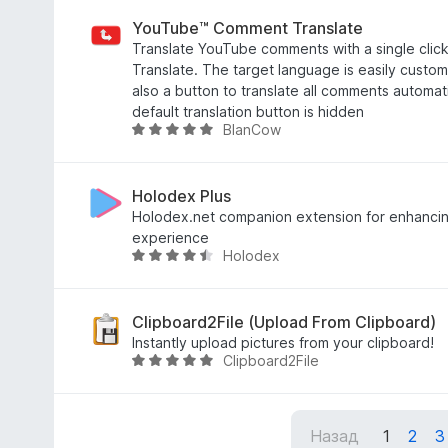
5
і
н
YouTube™ Comment Translate
к
Translate YouTube comments with a single clic
а
Translate. The target language is easily custom
4
also a button to translate all comments automat
,
default translation button is hidden
BlanCow
1
О
з
ц
5
і
н
Holodex Plus
к
Holodex.net companion extension for enhancin
а
experience
Holodex
4
О
,
ц
8
і
з
н
Clipboard2File (Upload From Clipboard)
5
к
Instantly upload pictures from your clipboard!
Clipboard2File
а
О
4
ц
,
і
5
н
Назад
1
2
3
з
к