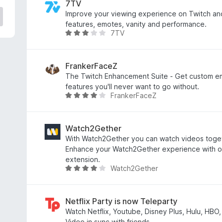
н
7TV
к
Improve your viewing experience on Twitch an
а
features, emotes, vanity and performance.
7TV
4
О
,
ц
5
і
з
н
FrankerFaceZ
5
к
The Twitch Enhancement Suite - Get custom e
а
features you'll never want to go without.
FrankerFaceZ
3
О
,
ц
2
і
з
н
Watch2Gether
5
к
With Watch2Gether you can watch videos togeth
а
Enhance your Watch2Gether experience with ou
4
extension.
Watch2Gether
,
О
2
ц
з
і
5
н
Netflix Party is now Teleparty
к
Watch Netflix, Youtube, Disney Plus, Hulu, HB
а
Video in sync with friends