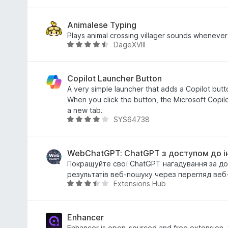
,
ц
8
і
з
н
Animalese Typing
5
к
Plays animal crossing villager sounds whenever
DageXVIII
а
О
4
ц
,
і
4
н
Copilot Launcher Button
з
к
A very simple launcher that adds a Copilot butto
5
а
When you click the button, the Microsoft Copilo
4
a new tab.
SYS64738
,
О
5
ц
з
і
5
н
WebChatGPT: ChatGPT з доступом до і
к
Покращуйте свої ChatGPT нагадування за д
а
результатів веб-пошуку через перегляд веб-
Extensions Hub
4
О
з
ц
5
і
н
Enhancer
к
Enhancer is open-sourced and free extension, 