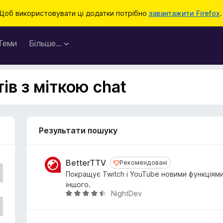
Щоб використовувати ці додатки потрібно
завантажити Firefox
.
Теми
Більше…
ів з міткою chat
Результати пошуку
BetterTTV
Рекомендовані
Рекомендовані
Покращує Twitch і YouTube новими функціями
іншого.
NightDev
О
ц
і