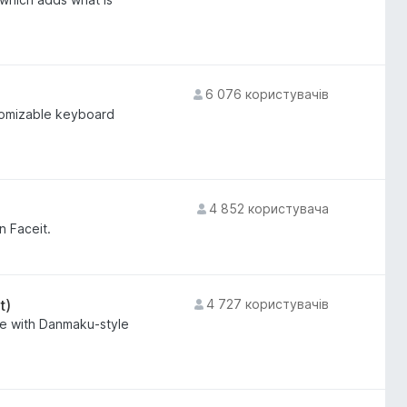
6 076 користувачів
tomizable keyboard
4 852 користувача
n Faceit.
t)
4 727 користувачів
e with Danmaku-style