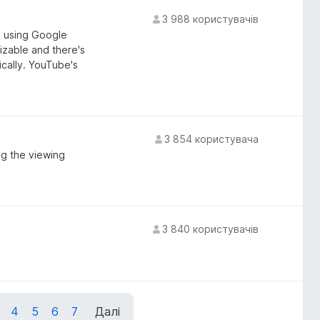
3 988 користувачів
k using Google
izable and there's
ically. YouTube's
3 854 користувача
g the viewing
3 840 користувачів
4
5
6
7
Далі