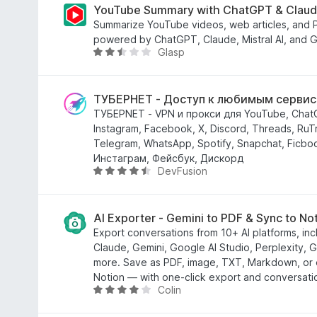
н
YouTube Summary with ChatGPT & Clau
к
Summarize YouTube videos, web articles, and P
а
powered by ChatGPT, Claude, Mistral AI, and G
Glasp
4
О
,
ц
8
і
з
н
ТУБЕРНЕТ - Доступ к любимым серви
5
к
ТУБЕРNET - VPN и прокси для YouTube, ChatG
а
Instagram, Facebook, X, Discord, Threads, RuTr
2
Telegram, WhatsApp, Spotify, Snapchat, Ficbo
,
Инстаграм, Фейсбук, Дискорд
DevFusion
5
О
з
ц
5
і
н
AI Exporter - Gemini to PDF & Sync to No
к
Export conversations from 10+ AI platforms, in
а
Claude, Gemini, Google AI Studio, Perplexity,
4
more. Save as PDF, image, TXT, Markdown, or e
,
Notion — with one-click export and conversatio
Colin
7
О
з
ц