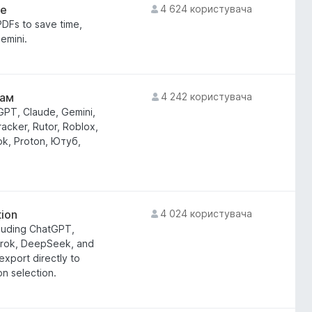
de
4 624 користувача
DFs to save time,
emini.
сам
4 242 користувача
PT, Claude, Gemini,
acker, Rutor, Roblox,
ok, Proton, Ютуб,
tion
4 024 користувача
cluding ChatGPT,
 Grok, DeepSeek, and
xport directly to
n selection.