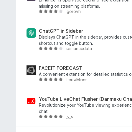
а
missing on streaming platforms.
igorovh
3
О
,
ц
7
і
з
н
ChatGPT in Sidebar
5
к
Displays ChatGPT in the sidebar, provides cus
а
shortcut and toggle button.
semanticdata
3
О
,
ц
8
і
з
н
FACEIT FORECAST
5
к
A convenient extension for detailed statistics o
TerraMiner
а
О
4
ц
,
і
1
н
YouTube LiveChat Flusher (Danmaku Cha
з
к
Revolutionize your YouTube viewing experienc
5
а
chat.
_y_s
5
О
з
ц
5
і