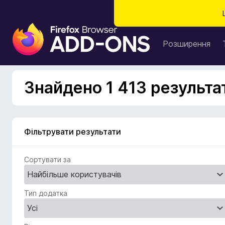
Д
о
Розширення
д
а
т
Знайдено 1 413 результат
к
и
б
р
Фільтрувати результати
а
у
Сортувати за
з
е
р
Тип додатка
а
F
i