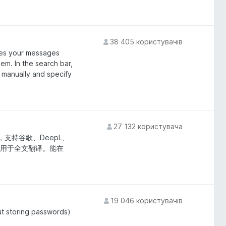
38 405 користувачів
es your messages
em. In the search bar,
s manually and specify
27 132 користувача
展，支持谷歌、DeepL、
均可用于全文翻译。能在
19 046 користувачів
out storing passwords)