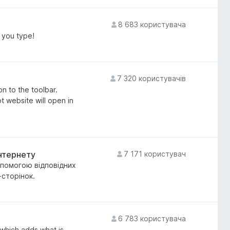
8 683 користувача
 you type!
7 320 користувачів
n to the toolbar.
t website will open in
нтернету
7 171 користувач
опомогою відповідних
сторінок.
6 783 користувача
which adds what is