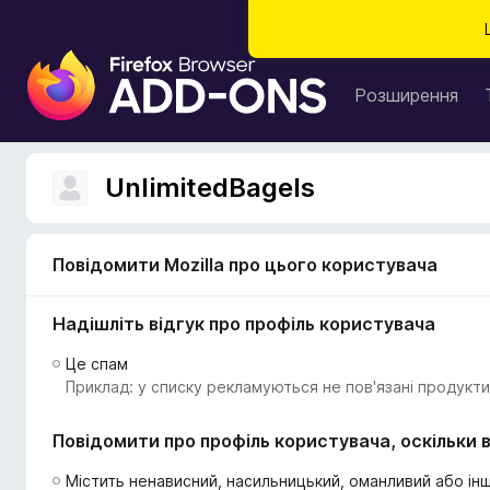
Д
о
Розширення
д
а
т
UnlimitedBagels
к
и
б
Повідомити Mozilla про цього користувача
р
а
Надішліть відгук про профіль користувача
у
з
Це спам
е
Приклад: у списку рекламуються не пов'язані продукти
р
а
Повідомити про профіль користувача, оскільки в
F
i
Містить ненависний, насильницький, оманливий або інш