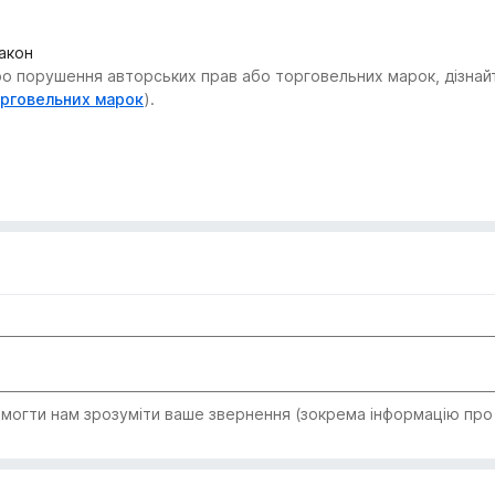
закон
 порушення авторських прав або торговельних марок, дізнайтес
орговельних марок
).
огти нам зрозуміти ваше звернення (зокрема інформацію про т