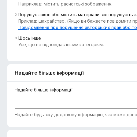
Наприклад: містить расистські зображення.
r
e
Порушує закон або містить матеріали, які порушують 
f
Приклад: шахрайство. (Якщо ви бажаєте повідомити про
o
Повідомлення про порушення авторських прав або т
x
Щось інше
Усе, що не відповідає іншим категоріям.
Надайте більше інформації
Надайте більше інформації
Надайте будь-яку додаткову інформацію, яка може допом