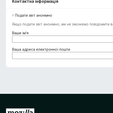
Контактна інформація
Подати звіт анонімно
Якщо подати звіт анонімно, ми не зможемо повідомити ва
(
Ваше ім'я
о
б
о
(
Ваша адреса електронної пошти
в
о
'
б
я
о
з
в
к
'
о
я
в
з
о
к
)
о
в
о
П
)