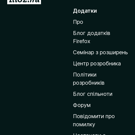
е
Додатки
р
Про
е
й
Блог додатків
т
Firefox
и
Семінар з розширень
н
а
Центр розробника
д
Політики
о
розробників
м
Блог спільноти
і
в
Форум
к
Повідомити про
у
помилку
M