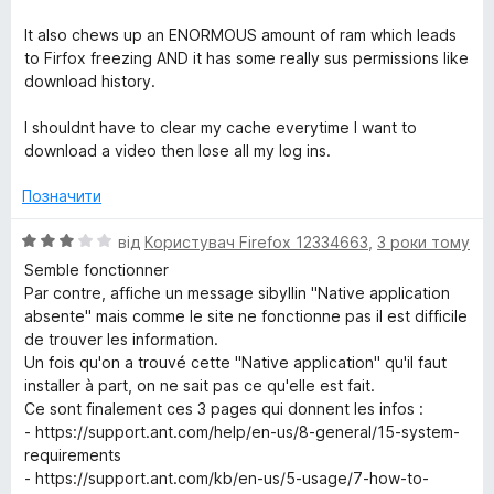
5
It also chews up an ENORMOUS amount of ram which leads
to Firfox freezing AND it has some really sus permissions like
download history.
I shouldnt have to clear my cache everytime I want to
download a video then lose all my log ins.
Позначити
О
від
Користувач Firefox 12334663
,
3 роки тому
ц
Semble fonctionner
і
Par contre, affiche un message sibyllin "Native application
н
absente" mais comme le site ne fonctionne pas il est difficile
к
de trouver les information.
а
Un fois qu'on a trouvé cette "Native application" qu'il faut
3
installer à part, on ne sait pas ce qu'elle est fait.
з
Ce sont finalement ces 3 pages qui donnent les infos :
5
- https://support.ant.com/help/en-us/8-general/15-system-
requirements
- https://support.ant.com/kb/en-us/5-usage/7-how-to-