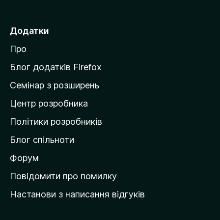
р
е
Додатки
й
Про
т
и
Блог додатків Firefox
н
Семінар з розширень
а
Центр розробника
д
о
Політики розробників
м
Блог спільноти
і
в
Форум
к
Повідомити про помилку
у
Настанови з написання відгуків
M
o