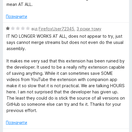
з
і
mean AT ALL.
5
e
н
к
Позначити
а
o
1
О
від
FirefoxUser72345
,
3 роки тому
з
ц
IT NO LONGER WORKS AT ALL, does not appear to try, just
D
5
і
says cannot merge streams but does not even do the usual
н
assembly.
o
к
а
It makes me very sad that this extension has been ruined by
w
1
the developer. It used to be a really nifty extension capable
з
of saving anything. While it can sometimes save SOME
5
videos from YouTube the extension with companion app
n
make it so slow that it is not practical. We are talking HOURS
here. I am not surprised that the developer has given up.
l
The least they could do is stick the source of all versions on
GitHub so someone else can try and fix it. Thanks for your
o
previous effort.
a
Позначити