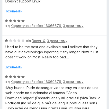
к
Doesn't support Linux.
і
а
н
5
Позначити
к
з
а
5
О
1
від
Користувач Firefox 18066676
,
3 роки тому
ц
з
і
5
н
О
від
Racer_X
,
3 роки тому
к
ц
а
Used to be the best one available but I believe that they
і
5
have quit developing/supporting it any longer. Now it just
н
з
doesn't work on most. Really too bad...
к
5
а
Позначити
1
з
О
5
від
Користувач Firefox 18060876
,
3 роки тому
ц
і
¡Muy bueno! Pude descargar vídeos muy valiosos de una
н
web donde no funcionaba el famoso "Video
к
DownloadHelper" ¡Enhorabuena y mil gracias! ¡Viva Brasil o
а
Portugal! (no sé de qué país de lengua portuguesa sois)
5
(Sólo eché de menos una interfaz más intuitiva para