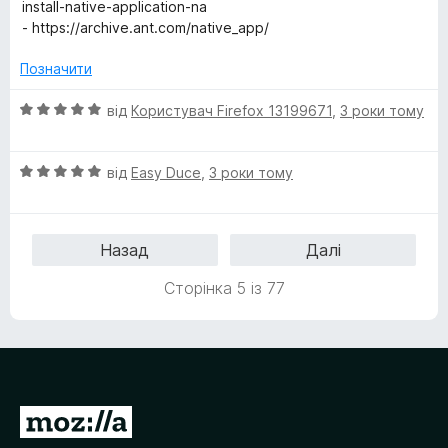
install-native-application-na
- https://archive.ant.com/native_app/
Позначити
О
від
Користувач Firefox 13199671
,
3 роки тому
ц
і
О
н
від
Easy Duce
,
3 роки тому
ц
к
і
а
н
5
Назад
Далі
к
з
а
5
Сторінка 5 із 77
5
з
5
П
е