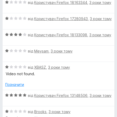
О
від
Користувач Firefox 18163344
,
3 роки тому
d
ц
і
e
О
н
від
Користувач Firefox 17280943
,
3 роки тому
ц
к
r
і
а
О
н
від
Користувач Firefox 18133098
,
3 роки тому
1
ц
к
з
і
а
5
О
н
від
Meysam
,
3 роки тому
1
ц
к
з
і
а
5
О
н
від
XBASZ
,
3 роки тому
4
ц
к
з
Video not found.
і
а
5
н
1
Позначити
к
з
а
5
О
від
Користувач Firefox 13148506
,
3 роки тому
1
ц
з
і
5
О
н
від
Brooks
,
3 роки тому
ц