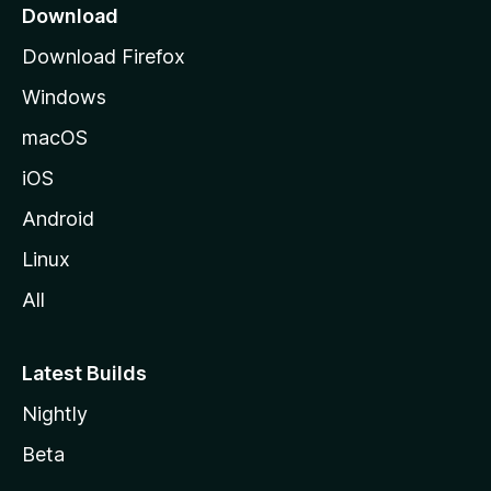
z
Download
i
Download Firefox
l
Windows
l
a
macOS
iOS
Android
Linux
All
Latest Builds
Nightly
Beta