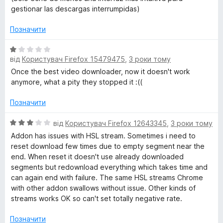
з
gestionar las descargas interrumpidas)
5
Позначити
О
від
Користувач Firefox 15479475
,
3 роки тому
ц
і
Once the best video downloader, now it doesn't work
н
anymore, what a pity they stopped it :((
к
а
Позначити
1
з
О
від
Користувач Firefox 12643345
,
3 роки тому
5
ц
Addon has issues with HSL stream. Sometimes i need to
і
reset download few times due to empty segment near the
н
end. When reset it doesn't use already downloaded
к
segments but redownload everything which takes time and
а
can again end with failure. The same HSL streams Chrome
3
with other addon swallows without issue. Other kinds of
з
streams works OK so can't set totally negative rate.
5
Позначити