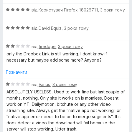
О
від
Користувач Firefox 18026711
,
3 роки тому
ц
і
О
н
від
David Equiz
,
3 роки тому
ц
к
і
а
О
н
від
firedoge
,
3 роки тому
5
ц
к
з
only the Dropbox Link is still working. I dont know if
і
а
5
necessary but maybe add some more? Anyone?
н
5
к
з
Позначити
а
5
2
О
від
Varius
,
3 роки тому
з
ц
ABSOLUTELY USELESS. Used to work fine but last couple of
5
і
months, nothing. Only site it works on is momless. Doesnt
н
work on YT, Dailymotion, bitchute or any other video
к
streaming site. Always get the "native app not working" or
а
"native app error needs to be on to merge segments". If it
1
does detect a video the download will fail because the
з
server will stop working. Utter trash.