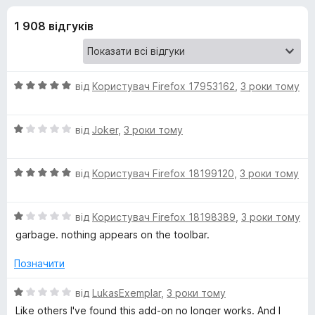
и
5
r
1 908 відгуків
e
д
f
o
л
x
О
від
Користувач Firefox 17953162
,
3 роки тому
я
ц
і
О
н
від
Joker
,
3 роки тому
A
ц
к
і
а
n
О
н
від
Користувач Firefox 18199120
,
3 роки тому
5
ц
к
з
t
і
а
5
О
н
від
Користувач Firefox 18198389
,
3 роки тому
1
ц
к
з
garbage. nothing appears on the toolbar.
V
і
а
5
н
5
Позначити
i
к
з
а
5
О
від
LukasExemplar
,
3 роки тому
d
1
ц
Like others I've found this add-on no longer works. And I