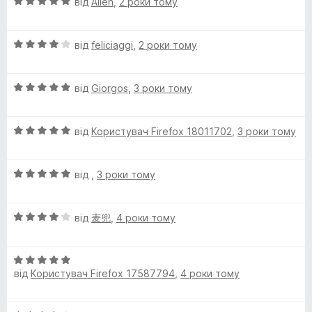
О
н
від
Allen
,
2 роки тому
5
ц
к
з
B
і
а
5
О
н
від
feliciaggi
,
2 роки тому
5
e
ц
к
з
і
а
5
О
a
н
від
Giorgos
,
3 роки тому
5
ц
к
з
і
а
5
c
О
н
від
Користувач Firefox 18011702
,
3 роки тому
4
ц
к
з
h
і
а
5
О
н
від
,
3 роки тому
5
B
ц
к
з
і
а
5
О
н
від
麦兜
,
4 роки тому
5
a
ц
к
з
і
а
5
c
О
н
5
від
Користувач Firefox 17587794
,
4 роки тому
ц
к
з
k
і
а
5
н
4