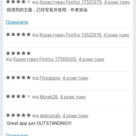
О
від
Користувач Firefox 17591379
,
4 роки тому
к
з
g
ц
а
5
很漂亮的主题，已经安装并使用。作者加油
і
5
r
н
з
Позначити
к
5
o
а
О
від
Користувач Firefox 13522918
,
4 роки тому
4
ц
з
і
u
5
О
н
від
Користувач Firefox 17569500
,
4 роки тому
ц
к
n
і
а
н
5
d
О
від
Flypapper
,
4 роки тому
к
з
ц
а
5
і
5
О
н
від
Murek28
,
4 роки тому
з
ц
к
5
і
а
О
н
від
aleksznah
,
4 роки тому
5
ц
к
з
Great app just OUTSTANDING!!!
і
а
5
н
4
Позначити