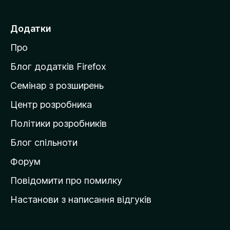
р
е
Додатки
й
Про
т
и
Блог додатків Firefox
н
Семінар з розширень
а
Центр розробника
д
о
Політики розробників
м
Блог спільноти
і
в
Форум
к
Повідомити про помилку
у
Настанови з написання відгуків
M
o