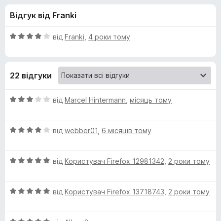
и
5
r
Відгук від Franki
e
д
f
О
від
Franki
,
4 роки тому
o
л
ц
x
і
н
я
22 відгуки
к
а
S
4
О
від
Marcel Hintermann
,
місяць тому
з
ц
u
5
і
О
н
від
webber01
,
6 місяців тому
ц
к
m
і
а
О
н
від
Користувач Firefox 12981342
,
2 роки тому
3
m
ц
к
з
і
а
5
e
О
н
від
Користувач Firefox 13718743
,
2 роки тому
4
ц
к
з
і
r
а
5