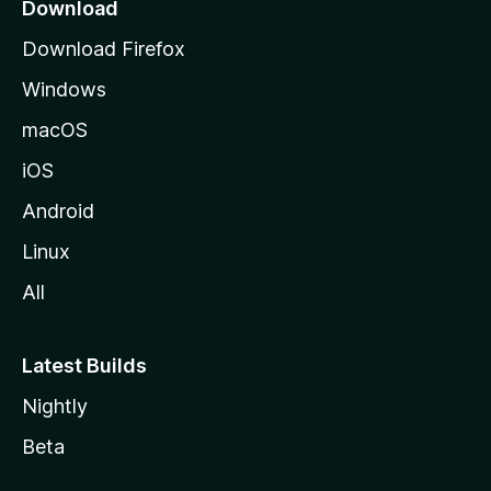
z
Download
i
Download Firefox
l
Windows
l
a
macOS
iOS
Android
Linux
All
Latest Builds
Nightly
Beta