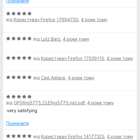
Позначити
i
О
n
від
Користувач Firefox 17694750
,
4 роки тому
ц
і
н
e
О
від
Lutz Barz
,
4 роки тому
к
ц
а
&
і
5
О
н
від
Користувач Firefox 17039110
,
4 роки тому
з
t
ц
к
5
і
а
О
н
від
Cee Aelace
,
4 роки тому
5
r
ц
к
з
і
а
5
a
О
н
5
від
GPSfng5775_CLEfng5775.net.pdf
,
4 роки тому
ц
к
з
c
і
а
5
very satisfying
н
5
к
з
Позначити
k
а
5
5
О
від
Користувач Firefox 14177325
,
4 роки тому