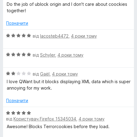
e
з
ц
Do the job of ublock origin and I don't care about coockies
5
і
together!
r
н
к
Позначити
а
b
5
О
від
lacosteb4472
,
4 роки тому
з
ц
l
5
і
О
н
від
Schyler
,
4 роки тому
o
ц
к
і
а
c
О
н
від
Gaël
,
4 роки тому
5
ц
к
з
I love QWant but it blocks displaying XML data which is super
і
а
5
k
annoying for my work.
н
5
к
з
Позначити
e
а
5
2
О
r
з
від
Користувач Firefox 15345034
,
4 роки тому
ц
5
і
Awesome! Blocks Terrorcookies before they load.
н