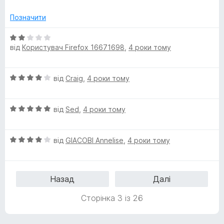
2
з
Позначити
5
О
від
Користувач Firefox 16671698
,
4 роки тому
ц
і
н
О
від
Craig
,
4 роки тому
к
ц
а
і
2
О
н
від
Sed
,
4 роки тому
з
ц
к
5
і
а
О
н
від
GIACOBI Annelise
,
4 роки тому
4
ц
к
з
і
а
5
н
5
Назад
Далі
к
з
а
5
Сторінка 3 із 26
4
з
5