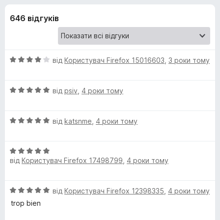
и
5
r
646 відгуків
e
д
f
o
л
x
О
від
Користувач Firefox 15016603
,
3 роки тому
я
ц
і
О
н
від
psiv
,
4 роки тому
Q
ц
к
і
а
w
О
н
від
katsnme
,
4 роки тому
4
ц
к
з
a
і
а
5
О
н
5
від
Користувач Firefox 17498799
,
4 роки тому
ц
к
з
n
і
а
5
н
5
t
О
від
Користувач Firefox 12398335
,
4 роки тому
к
з
ц
а
5
trop bien
і
-
5