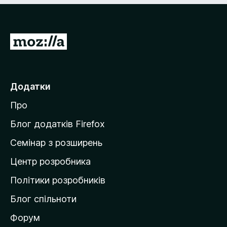
П
е
р
е
Додатки
й
Про
т
и
Блог додатків Firefox
н
Семінар з розширень
а
Центр розробника
д
о
Політики розробників
м
Блог спільноти
і
в
Форум