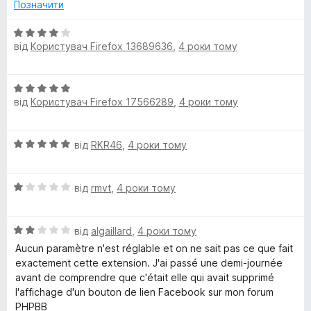
к
Позначити
а
5
О
від
Користувач Firefox 13689636
,
4 роки тому
з
ц
5
і
н
О
к
від
Користувач Firefox 17566289
,
4 роки тому
ц
а
і
4
н
з
О
від
RKR46
,
4 роки тому
к
5
ц
а
і
5
О
н
від
rmvt
,
4 роки тому
з
ц
к
5
і
а
О
н
від
algaillard
,
4 роки тому
5
ц
к
з
Aucun paramètre n'est réglable et on ne sait pas ce que fait
і
а
5
exactement cette extension. J'ai passé une demi-journée
н
1
avant de comprendre que c'était elle qui avait supprimé
к
з
l'affichage d'un bouton de lien Facebook sur mon forum
а
5
PHPBB