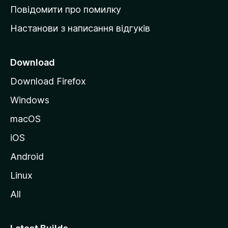
к
Повідомити про помилку
у
Настанови з написання відгуків
M
o
z
Download
i
Download Firefox
l
Windows
l
a
macOS
iOS
Android
Linux
All