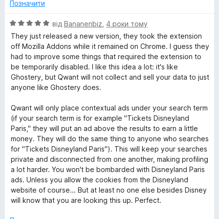
н
з
Позначити
к
5
S
а
О
від
Bananenbiz
,
4 роки тому
5
ц
They just released a new version, they took the extension
e
з
і
off Mozilla Addons while it remained on Chrome. I guess they
5
н
had to improve some things that required the extension to
a
к
be temporarily disabled. I like this idea a lot: it's like
а
Ghostery, but Qwant will not collect and sell your data to just
5
r
anyone like Ghostery does.
з
5
Qwant will only place contextual ads under your search term
c
(if your search term is for example "Tickets Disneyland
Paris," they will put an ad above the results to earn a little
h
money. They will do the same thing to anyone who searches
for "Tickets Disneyland Paris"). This will keep your searches
e
private and disconnected from one another, making profiling
a lot harder. You won't be bombarded with Disneyland Paris
n
ads. Unless you allow the cookies from the Disneyland
website of course... But at least no one else besides Disney
will know that you are looking this up. Perfect.
g