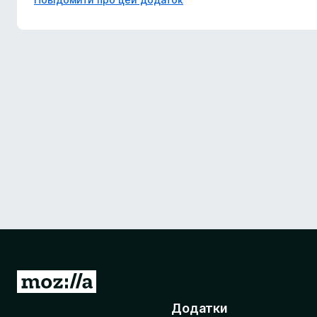
П
е
Додатки