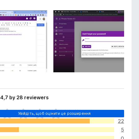
4,7 by 28 reviewers
Увійдіть, щоб оцінити це розширення
22
5
0