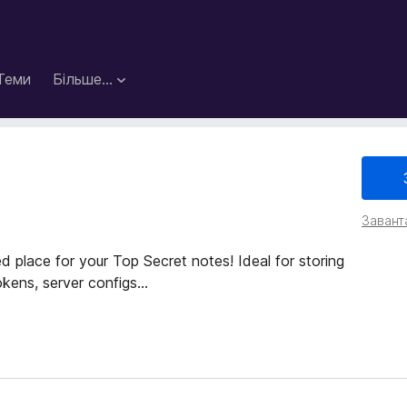
Теми
Більше…
Завант
ed place for your Top Secret notes! Ideal for storing
ens, server configs...