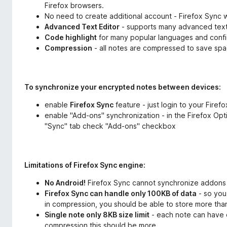
Firefox browsers.
No need to create additional account - Firefox Sync w
Advanced Text Editor
- supports many advanced text
Code highlight
for many popular languages and conf
Compression
- all notes are compressed to save sp
To synchronize your encrypted notes between devices:
enable
Firefox Sync
feature - just login to your Firef
enable "Add-ons" synchronization - in the Firefox Op
"Sync" tab check "Add-ons" checkbox
Limitations of Firefox Sync engine:
No Android!
Firefox Sync cannot synchronize addons 
Firefox Sync can handle only 100KB of data
- so you
in compression, you should be able to store more tha
Single note only 8KB size limit
- each note can have o
compression this should be more.