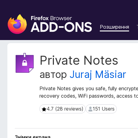
Д
о
Розширення
д
а
т
к
М
Private Notes
и
е
т
б
автор
Juraj Mäsiar
а
р
д
а
а
Private Notes gives you safe, fully encrypt
у
н
recovery codes, WiFi passwords, access tok
з
і
е
р
4.7 (28 reviews)
151 Users
4.7 (28 reviews)
151 Users
р
о
з
а
ш
F
и
i
Знімки екрана