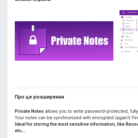
р
r
е
e
н
f
н
o
я
x
Про це розширення
Private Notes
allows you to write password-protected, full
Your notes can be synchronized with encrypted (again!) Fir
Ideal for storing the most sensitive information, like Rec
etc...