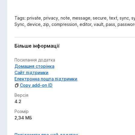
Tags: private, privacy, note, message, secure, text, sync, s
Sync, device, zip, compression, editor, vault, pass, passwor
Більше інформації
Посилання додатка
Домашня сторінка
Сайт підтримки
Електронна пошта підтримки
Copy add-on ID
Версія
4.2
Розмір
2,34 МБ
Повідомити про цей додаток