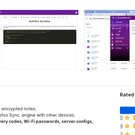
Rated 
Щ
y encrypted notes.
е
efox Sync. engine with other devices.
5
н
overy codes, Wi-Fi passwords, server configs,
4
е
м
3