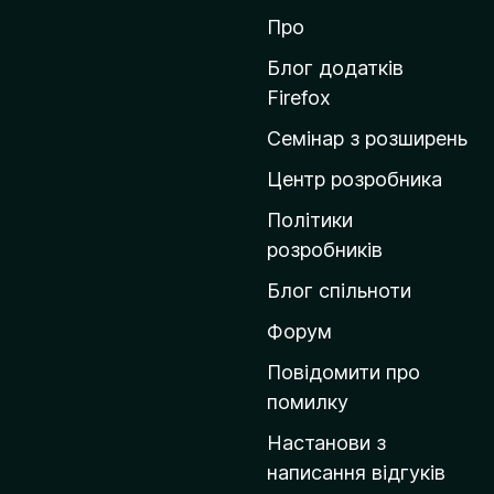
р
Про
е
й
Блог додатків
т
Firefox
и
Семінар з розширень
н
а
Центр розробника
д
Політики
о
розробників
м
Блог спільноти
і
в
Форум
к
Повідомити про
у
помилку
M
Настанови з
o
написання відгуків
z