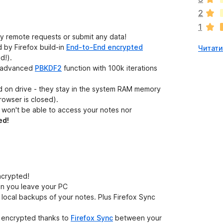
а
2
є
1
о
y remote requests or submit any data!
ц
 by Firefox build-in
End-to-End encrypted
Читати 
і
d!).
н
ng advanced
PBKDF2
function with 100k iterations
о
к
 on drive - they stay in the system RAM memory
owser is closed).
 won't be able to access your notes nor
ed!
ncrypted!
en you leave your PC
local backups of your notes. Plus Firefox Sync
in encrypted thanks to
Firefox Sync
between your