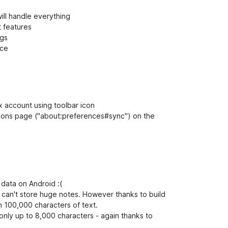
ill handle everything
 features
igs
ace
ox account using toolbar icon
tions page ("about:preferences#sync") on the
data on Android :(
 can't store huge notes. However thanks to build
n 100,000 characters of text.
nly up to 8,000 characters - again thanks to