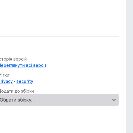
Історія версій
Переглянути всі версії
Мітки
privacy
security
Додати до збірки