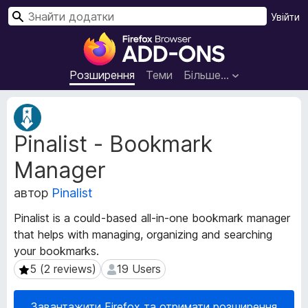
П
Увійти
о
Д
ш
о
у
д
Розширення
Теми
Більше…
к
а
т
М
к
е
Pinalist - Bookmark
т
и
а
б
Manager
д
р
а
а
автор
Pinalist
н
у
і
Pinalist is a could-based all-in-one bookmark manager
з
р
that helps with managing, organizing and searching
е
о
your bookmarks.
з
р
ш
5 (2 reviews)
19 Users
5 (2 reviews)
19 Users
а
и
F
р
i
Завантажити Firefox та отримати розширення