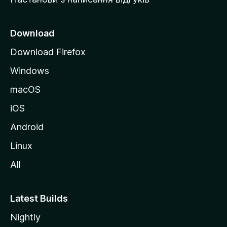
M
o
z
Download
i
Download Firefox
l
Windows
l
a
macOS
iOS
Android
Linux
All
Latest Builds
Nightly