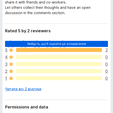
share it with friends and co-workers.
Let others collect their thoughts and have an open
discussion in the comments section.
Rated 5 by 2 reviewers
Щ
Увійдіть, щоб оцінити це розширення
е
5
2
н
4
0
е
м
3
0
а
2
0
є
1
0
о
ц
Читати всі 2 відгуки
і
н
о
к
Permissions and data