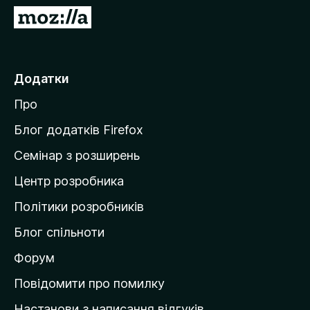
П
е
р
е
Додатки
й
Про
т
и
Блог додатків Firefox
н
Семінар з розширень
а
Центр розробника
д
о
Політики розробників
м
Блог спільноти
і
в
Форум
к
Повідомити про помилку
у
Настанови з написання відгуків